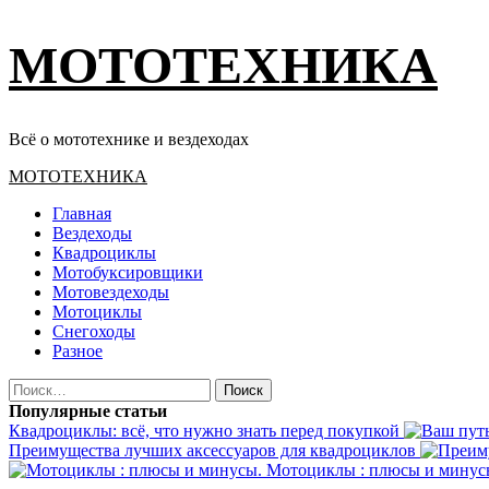
Перейти
МОТОТЕХНИКА
к
содержимому
Всё о мототехнике и вездеходах
Основное
МОТОТЕХНИКА
меню
Главная
Вездеходы
Квадроциклы
Мотобуксировщики
Мотовездеходы
Мотоциклы
Снегоходы
Разное
Найти:
Популярные статьи
Квадроциклы: всё, что нужно знать перед покупкой
Преимущества лучших аксессуаров для квадроциклов
Мотоциклы : плюсы и минус