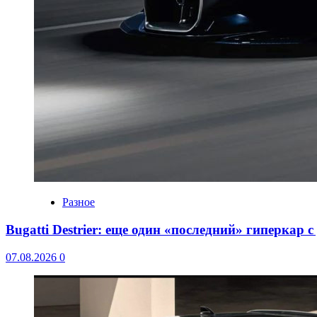
Разное
Bugatti Destrier: еще один «последний» гиперкар 
07.08.2026
0