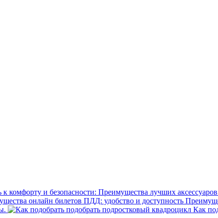
Преимущес
ы.
Как под