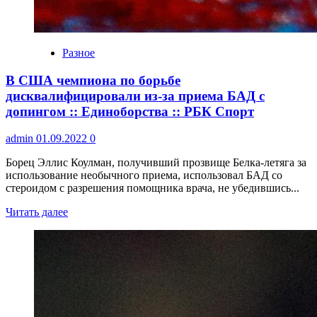
Разное
В США чемпиона по борьбе
дисквалифицировали из-за приема БАД с
допингом :: Единоборства :: РБК Спорт
admin
01.09.2022
0
Борец Эллис Коулман, получивший прозвище Белка-летяга за
использование необычного приема, использовал БАД со
стероидом с разрешения помощника врача, не убедившись...
Читать далее