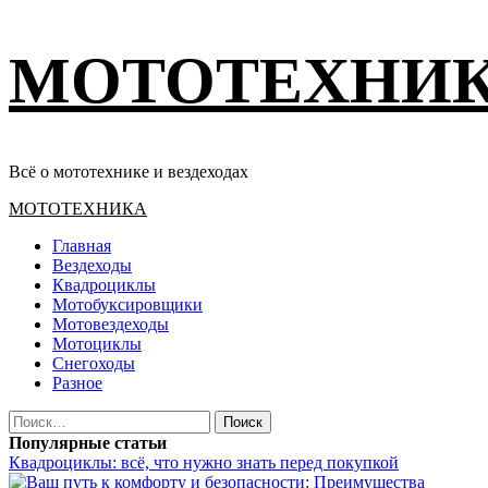
Перейти
МОТОТЕХНИ
к
содержимому
Всё о мототехнике и вездеходах
Основное
МОТОТЕХНИКА
меню
Главная
Вездеходы
Квадроциклы
Мотобуксировщики
Мотовездеходы
Мотоциклы
Снегоходы
Разное
Найти:
Популярные статьи
Квадроциклы: всё, что нужно знать перед покупкой