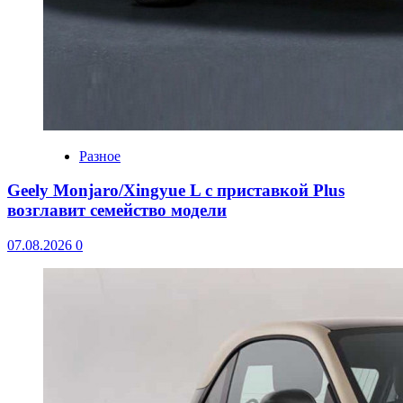
Разное
Geely Monjaro/Xingyue L с приставкой Plus
возглавит семейство модели
07.08.2026
0