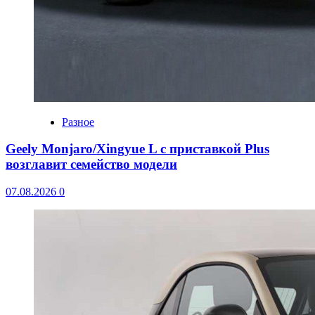
Разное
Geely Monjaro/Xingyue L с приставкой Plus
возглавит семейство модели
07.08.2026
0