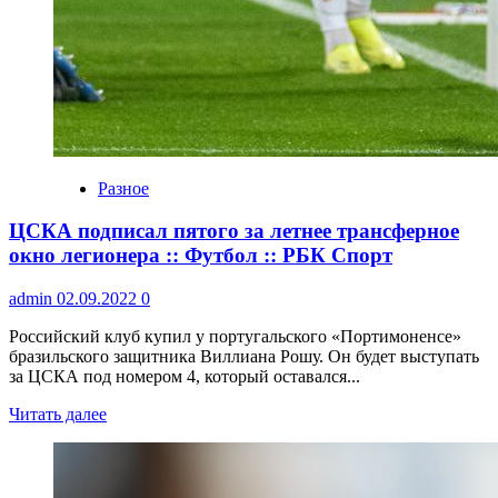
Разное
ЦСКА подписал пятого за летнее трансферное
окно легионера :: Футбол :: РБК Спорт
admin
02.09.2022
0
Российский клуб купил у португальского «Портимоненсе»
бразильского защитника Виллиана Рошу. Он будет выступать
за ЦСКА под номером 4, который оставался...
Читать далее