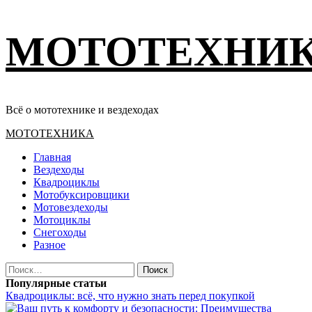
Перейти
МОТОТЕХНИ
к
содержимому
Всё о мототехнике и вездеходах
Основное
МОТОТЕХНИКА
меню
Главная
Вездеходы
Квадроциклы
Мотобуксировщики
Мотовездеходы
Мотоциклы
Снегоходы
Разное
Найти:
Популярные статьи
Квадроциклы: всё, что нужно знать перед покупкой