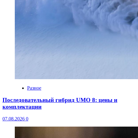
Разное
Последовательный гибрид UMO 8: цены и
комплектации
07.08.2026
0