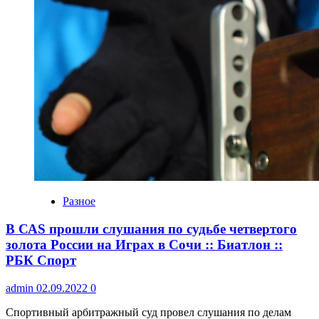
Разное
В САS прошли слушания по судьбе четвертого
золота России на Играх в Сочи :: Биатлон ::
РБК Спорт
admin
02.09.2022
0
Спортивный арбитражный суд провел слушания по делам