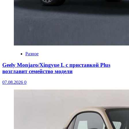
Разное
Geely Monjaro/Xingyue L с приставкой Plus
возглавит семейство модели
07.08.2026
0