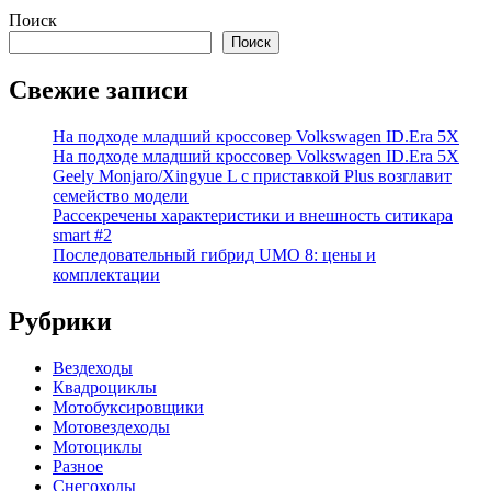
Поиск
Поиск
Свежие записи
На подходе младший кроссовер Volkswagen ID.Era 5X
На подходе младший кроссовер Volkswagen ID.Era 5X
Geely Monjaro/Xingyue L с приставкой Plus возглавит
семейство модели
Рассекречены характеристики и внешность ситикара
smart #2
Последовательный гибрид UMO 8: цены и
комплектации
Рубрики
Вездеходы
Квадроциклы
Мотобуксировщики
Мотовездеходы
Мотоциклы
Разное
Снегоходы