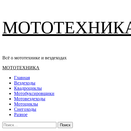
Перейти
МОТОТЕХНИК
к
содержимому
Всё о мототехнике и вездеходах
Основное
МОТОТЕХНИКА
меню
Главная
Вездеходы
Квадроциклы
Мотобуксировщики
Мотовездеходы
Мотоциклы
Снегоходы
Разное
Найти: