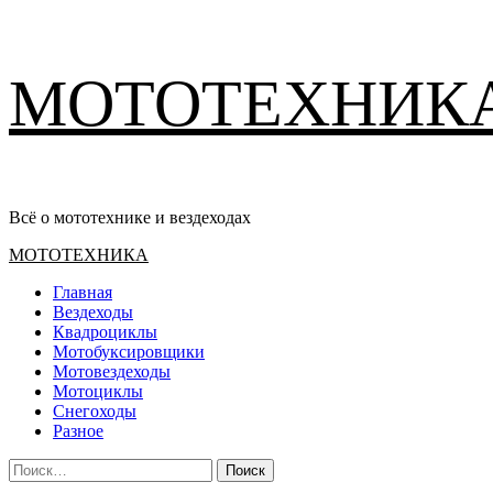
Перейти
МОТОТЕХНИК
к
содержимому
Всё о мототехнике и вездеходах
Основное
МОТОТЕХНИКА
меню
Главная
Вездеходы
Квадроциклы
Мотобуксировщики
Мотовездеходы
Мотоциклы
Снегоходы
Разное
Найти: