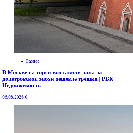
Разное
В Москве на торги выставили палаты
допетровской эпохи дешевле трешки | РБК
Недвижимость
06.08.2026
0