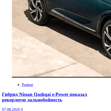
Разное
Гибрид Nissan Qashqai e-Power показал
рекордную дальнобойность
07.08.2026
0