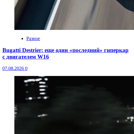
Разное
Bugatti Destrier: еще один «последний» гиперкар
с двигателем W16
07.08.2026
0