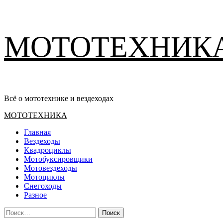
Перейти
МОТОТЕХНИК
к
содержимому
Всё о мототехнике и вездеходах
Основное
МОТОТЕХНИКА
меню
Главная
Вездеходы
Квадроциклы
Мотобуксировщики
Мотовездеходы
Мотоциклы
Снегоходы
Разное
Найти: