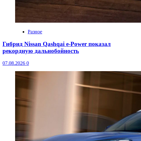
Разное
Гибрид Nissan Qashqai e-Power показал
рекордную дальнобойность
07.08.2026
0