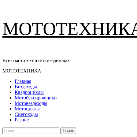
Перейти
МОТОТЕХНИК
к
содержимому
Всё о мототехнике и вездеходах
Основное
МОТОТЕХНИКА
меню
Главная
Вездеходы
Квадроциклы
Мотобуксировщики
Мотовездеходы
Мотоциклы
Снегоходы
Разное
Найти: