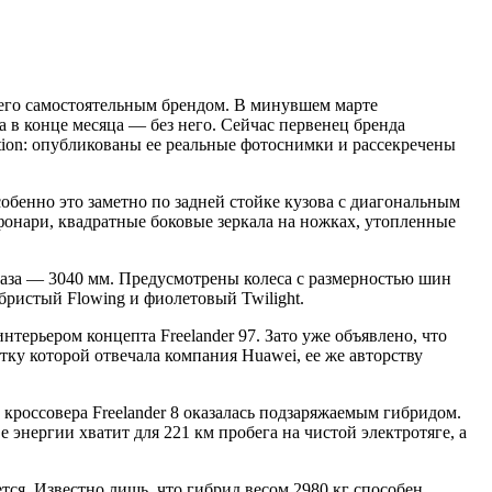
ав его самостоятельным брендом. В минувшем марте
 в конце месяца — без него. Сейчас первенец бренда
dition: опубликованы ее реальные фотоснимки и рассекречены
обенно это заметно по задней стойке кузова с диагональным
онари, квадратные боковые зеркала на ножках, утопленные
база — 3040 мм. Предусмотрены колеса с размерностью шин
ебристый Flowing и фиолетовый Twilight.
нтерьером концепта Freelander 97. Зато уже объявлено, что
ку которой отвечала компания Huawei, ее же авторству
 кроссовера Freelander 8 оказалась подзаряжаемым гибридом.
энергии хватит для 221 км пробега на чистой электротяге, а
тся. Известно лишь, что гибрид весом 2980 кг способен