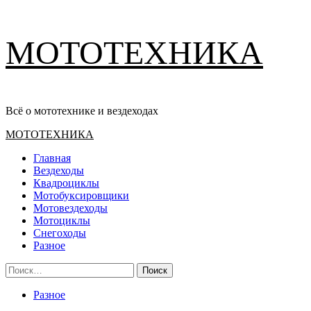
Перейти
МОТОТЕХНИКА
к
содержимому
Всё о мототехнике и вездеходах
Основное
МОТОТЕХНИКА
меню
Главная
Вездеходы
Квадроциклы
Мотобуксировщики
Мотовездеходы
Мотоциклы
Снегоходы
Разное
Найти:
Разное