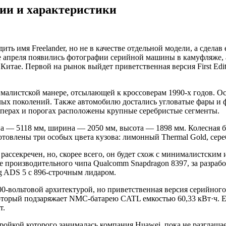
ии и характеристики
ить имя Freelander, но не в качестве отдельной модели, а сдел
ле апреля появились фотографии серийной машины в камуфляже, а
в Китае. Первой на рынок выйдет приветственная версия First E
малистской манере, отсылающей к кроссоверам 1990-х годов. Ос
х поколений. Также автомобилю достались угловатые фары и ф
мперах и порогах расположены крупные серебристые сегменты.
на — 5118 мм, ширина — 2050 мм, высота — 1898 мм. Колесная 
готовлены три особых цвета кузова: лимонный Thermal Gold, сер
ассекречен, но, скорее всего, он будет схож с минималистским и
производительного чипа Qualcomm Snapdragon 8397, за разработ
ng ADS 5 с 896-строчным лидаром.
00-вольтовой архитектурой, но приветственная версия серийного
оторый подзаряжает NMC-батарею CATL емкостью 60,33 кВт·ч. Ее 
т.
ройкой которого занималась компания Huawei, пока не разглашае