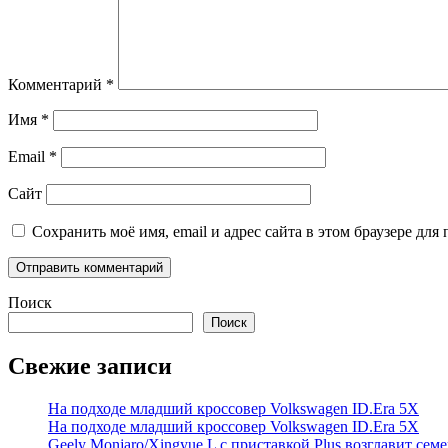
Комментарий
*
Имя
*
Email
*
Сайт
Сохранить моё имя, email и адрес сайта в этом браузере д
Поиск
Поиск
Свежие записи
На подходе младший кроссовер Volkswagen ID.Era 5X
На подходе младший кроссовер Volkswagen ID.Era 5X
Geely Monjaro/Xingyue L с приставкой Plus возглавит сем