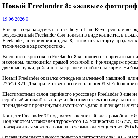
Новый Freelander 8: «живые» фотограф
19.06.2026
0
Еще два года назад компании Chery и Land Rover решили возрод
возрожденный Freelander был показан в виде концепта, в нача
Freelander, получивший индекс 8, готовится к старту продажу 
технические характеристики.
Внешность кроссовера Freelander 8 выполнена в нарочито мини
наклоном, являющейся прямой отсылкой к Фрилэндерам прошлы
дверные ручки, рейлинги на крыше и спойлер на корме. На ба
Новый Freelander оказался отнюдь не маленькой машиной: дли
275/50 R21. Для приветственного исполнения First Edition при
Шестиместный салон серийного кроссовера Freelander 8 еще не р
серийный автомобиль получит бортовую электронику на основе 
принадлежит продвинутый автопилот Qiankun Intelligent Drivi
Концепт Freelander 97 подавался как чистый электромобиль с 8
Под капотом установлен турбомотор 1.5 мощностью 156 л.с., к
подзарядиться можно с помощью терминала мощностью 350 кВ
Отдача интеллектуального полного электропривода i-ATS, наст