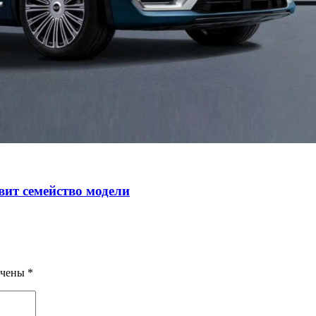
авит семейство модели
ечены
*