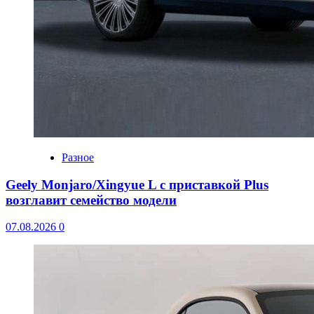
Разное
Geely Monjaro/Xingyue L с приставкой Plus
возглавит семейство модели
07.08.2026
0