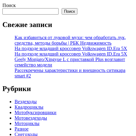
Поиск
Поиск
Свежие записи
Как избавиться от луковой мухи: чем обработать лук,
средства, методы борьбы | РБК Недвижимость
На подходе младший кроссовер Volkswagen ID.Era 5X
На подходе младший кроссовер Volkswagen ID.Era 5X
Geely Monjaro/Xingyue L с приставкой Plus возглавит
семейство модели
Рассекречены характеристики и внешность ситикара
smart #2
Рубрики
Вездеходы
Квадроциклы
Мотобуксировщики
Мотовездеходы
Мотоциклы
Разное
Снегоходы