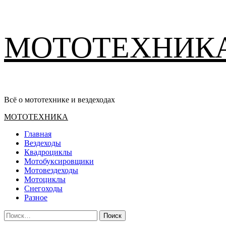
Перейти
МОТОТЕХНИК
к
содержимому
Всё о мототехнике и вездеходах
Основное
МОТОТЕХНИКА
меню
Главная
Вездеходы
Квадроциклы
Мотобуксировщики
Мотовездеходы
Мотоциклы
Снегоходы
Разное
Найти: