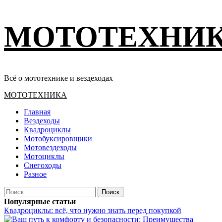
Перейти
МОТОТЕХНИ
к
содержимому
Всё о мототехнике и вездеходах
Основное
МОТОТЕХНИКА
меню
Главная
Вездеходы
Квадроциклы
Мотобуксировщики
Мотовездеходы
Мотоциклы
Снегоходы
Разное
Найти:
Популярные статьи
Квадроциклы: всё, что нужно знать перед покупкой