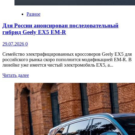
Разное
Для России анонсирован последовательный
гибрид Geely EX5 EM-R
29.07.2026
0
Семейство электрифицированных кроссоверов Geely EX5 для
российского рынка скоро пополнится модификацией EM-R. В
линейке уже имеется чистый электромобиль EX5, а...
Читать далее