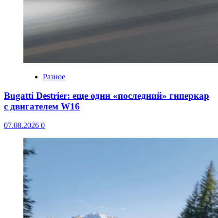
Разное
Bugatti Destrier: еще один «последний» гиперкар
с двигателем W16
07.08.2026
0