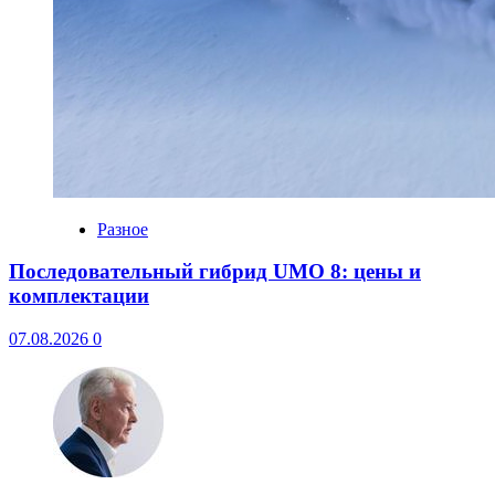
Разное
Последовательный гибрид UMO 8: цены и
комплектации
07.08.2026
0