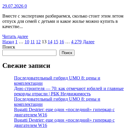
29.07.2026
0
Вместе с экспертами разбираемся, сколько стоит этим летом
отпуск для семей с детьми и какое жилье можно купить в
качестве...
Читать далее
Пагинация
Назад
1
…
10
11
12
13
14
15
16
…
4 279
Далее
Поиск
записей
Поиск
Свежие записи
Последовательный гибрид UMO 8: цены и
комплектации
Дню строителя — 70: как отмечают юбилей и главные
рекорды отрасли | РБК Недвижимость
Последовательный гибрид UMO 8: цены и
комплектации
Bugatti Destrier: еще один «последний» гиперкар с
двигателем W16
Bugatti Destrier: еще один «последний» гиперкар с
двигателем W16