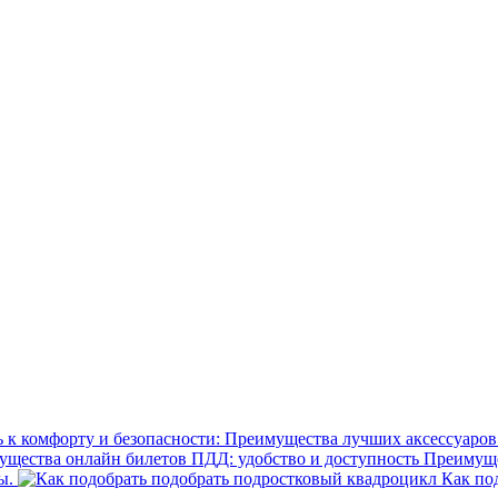
Преимущес
ы.
Как под