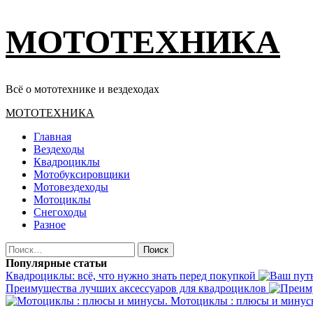
Перейти
МОТОТЕХНИКА
к
содержимому
Всё о мототехнике и вездеходах
Основное
МОТОТЕХНИКА
меню
Главная
Вездеходы
Квадроциклы
Мотобуксировщики
Мотовездеходы
Мотоциклы
Снегоходы
Разное
Найти:
Популярные статьи
Квадроциклы: всё, что нужно знать перед покупкой
Преимущества лучших аксессуаров для квадроциклов
Мотоциклы : плюсы и минус