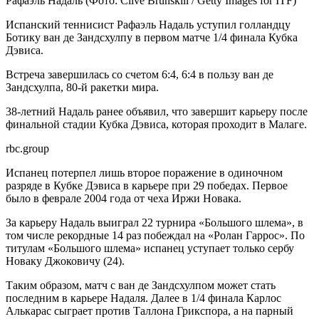
Рафаэль Надаль
(Фото: Clive Brunskill / Getty Images for ITF)
Испанский теннисист Рафаэль Надаль уступил голландцу
Ботику ван де Зандсхулпу в первом матче 1/4 финала Кубка
Дэвиса.
Встреча завершилась со счетом 6:4, 6:4 в пользу ван де
Зандсхулпа, 80-й ракетки мира.
38-летний Надаль ранее объявил, что завершит карьеру после
финальной стадии Кубка Дэвиса, которая проходит в Малаге.
rbc.group
Испанец потерпел лишь второе поражение в одиночном
разряде в Кубке Дэвиса в карьере при 29 победах. Первое
было в феврале 2004 года от чеха Иржи Новака.
За карьеру Надаль выиграл 22 турнира «Большого шлема», в
том числе рекордные 14 раз побеждал на «Ролан Гаррос». По
титулам «Большого шлема» испанец уступает только сербу
Новаку Джоковичу (24).
Таким образом, матч с ван де Зандсхулпом может стать
последним в карьере Надаля. Далее в 1/4 финала Карлос
Алькарас сыграет против Таллона Грикспора, а на парный