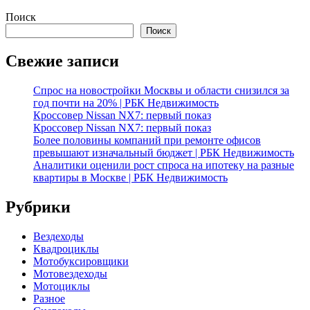
Поиск
Поиск
Свежие записи
Спрос на новостройки Москвы и области снизился за
год почти на 20% | РБК Недвижимость
Кроссовер Nissan NX7: первый показ
Кроссовер Nissan NX7: первый показ
Более половины компаний при ремонте офисов
превышают изначальный бюджет | РБК Недвижимость
Аналитики оценили рост спроса на ипотеку на разные
квартиры в Москве | РБК Недвижимость
Рубрики
Вездеходы
Квадроциклы
Мотобуксировщики
Мотовездеходы
Мотоциклы
Разное