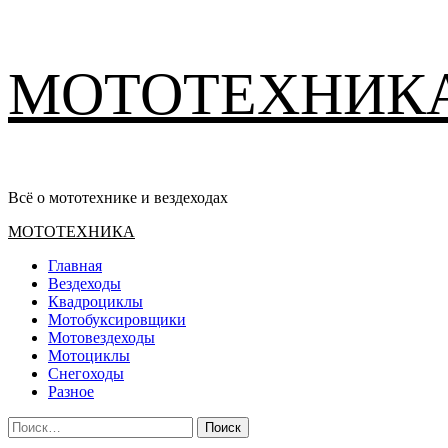
Перейти
МОТОТЕХНИК
к
содержимому
Всё о мототехнике и вездеходах
Основное
МОТОТЕХНИКА
меню
Главная
Вездеходы
Квадроциклы
Мотобуксировщики
Мотовездеходы
Мотоциклы
Снегоходы
Разное
Найти: