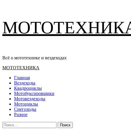
Перейти
МОТОТЕХНИК
к
содержимому
Всё о мототехнике и вездеходах
Основное
МОТОТЕХНИКА
меню
Главная
Вездеходы
Квадроциклы
Мотобуксировщики
Мотовездеходы
Мотоциклы
Снегоходы
Разное
Найти: