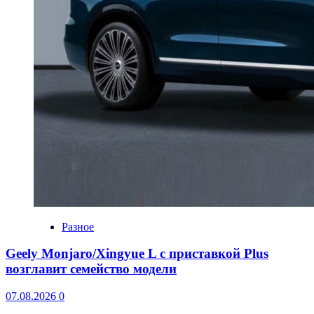
Разное
Geely Monjaro/Xingyue L с приставкой Plus
возглавит семейство модели
07.08.2026
0