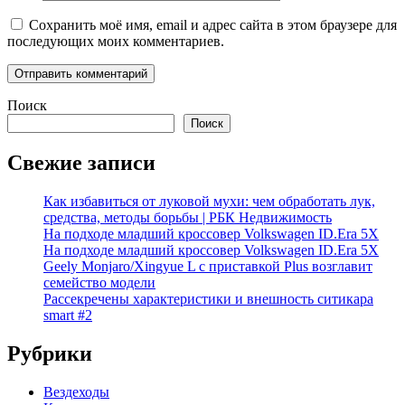
Сохранить моё имя, email и адрес сайта в этом браузере для
последующих моих комментариев.
Поиск
Поиск
Свежие записи
Как избавиться от луковой мухи: чем обработать лук,
средства, методы борьбы | РБК Недвижимость
На подходе младший кроссовер Volkswagen ID.Era 5X
На подходе младший кроссовер Volkswagen ID.Era 5X
Geely Monjaro/Xingyue L с приставкой Plus возглавит
семейство модели
Рассекречены характеристики и внешность ситикара
smart #2
Рубрики
Вездеходы