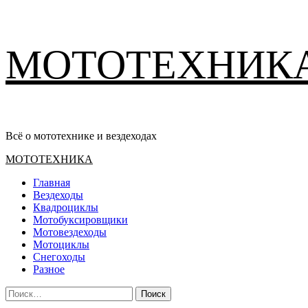
Перейти
МОТОТЕХНИК
к
содержимому
Всё о мототехнике и вездеходах
Основное
МОТОТЕХНИКА
меню
Главная
Вездеходы
Квадроциклы
Мотобуксировщики
Мотовездеходы
Мотоциклы
Снегоходы
Разное
Найти: