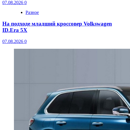
07.08.2026
0
Разное
На подходе младший кроссовер Volkswagen
ID.Era 5X
07.08.2026
0