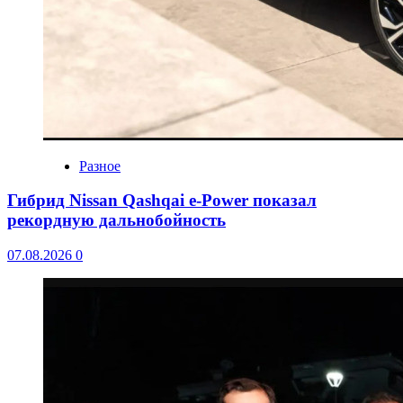
Разное
Гибрид Nissan Qashqai e-Power показал
рекордную дальнобойность
07.08.2026
0