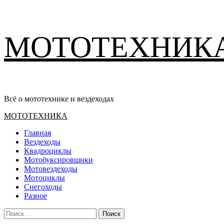
Перейти
МОТОТЕХНИК
к
содержимому
Всё о мототехнике и вездеходах
Основное
МОТОТЕХНИКА
меню
Главная
Вездеходы
Квадроциклы
Мотобуксировщики
Мотовездеходы
Мотоциклы
Снегоходы
Разное
Найти: