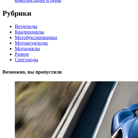
комплектации и цены
Рубрики
Вездеходы
Квадроциклы
Мотобуксировщики
Мотовездеходы
Мотоциклы
Разное
Снегоходы
Возможно, вы пропустили