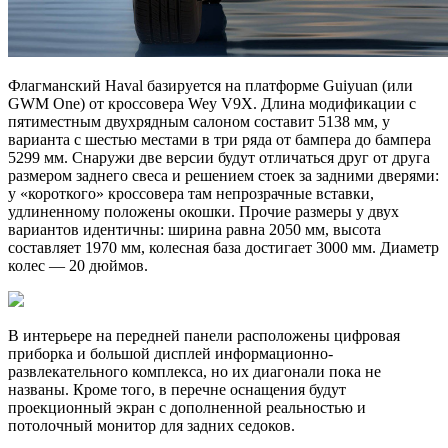
Флагманский Haval базируется на платформе Guiyuan (или
GWM One) от кроссовера Wey V9X. Длина модификации с
пятиместным двухрядным салоном составит 5138 мм, у
варианта с шестью местами в три ряда от бампера до бампера
5299 мм. Снаружи две версии будут отличаться друг от друга
размером заднего свеса и решением стоек за задними дверями:
у «короткого» кроссовера там непрозрачные вставки,
удлиненному положены окошки. Прочие размеры у двух
вариантов идентичны: ширина равна 2050 мм, высота
составляет 1970 мм, колесная база достигает 3000 мм. Диаметр
колес — 20 дюймов.
В интерьере на передней панели расположены цифровая
приборка и большой дисплей информационно-
развлекательного комплекса, но их диагонали пока не
названы. Кроме того, в перечне оснащения будут
проекционный экран с дополненной реальностью и
потолочный монитор для задних седоков.