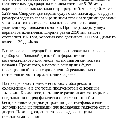
пятиместным двухрядным салоном составит 5138 мм, у
варианта с шестью местами в три ряда от бампера до бампера
5299 мм. Снаружи две версии будут отличаться друг от друга
размером заднего свеса и решением стоек за задними дверями:
у «короткого» кроссовера там непрозрачные вставки,
удлиненному положены окошки. Прочие размеры у двух
вариантов идентичны: ширина равна 2050 мм, высота
составляет 1970 мм, колесная база достигает 3000 мм. Диаметр
колес — 20 дюймов.
В интерьере на передней панели расположены цифровая
приборка и большой дисплей информационно-
развлекательного комплекса, но их диагонали пока не
названы. Кроме того, в перечне оснащения будут
проекционный экран с дополненной реальностью и
потолочный монитор для задних седоков.
На центральном тоннеле есть бокс с обогревом и
охлаждением, а в его торце предусмотрен сенсорный
тачскрин. Кроме того, на тоннеле располагаются открытые
подстаканники, ряд физических переключателей и
беспроводное зарядное устройство для телефона, а еще
дополнительные площадки для подзарядки гаджетов есть в
дверях. Наконец, сиденья второго ряда оснащены
подставками для ног.