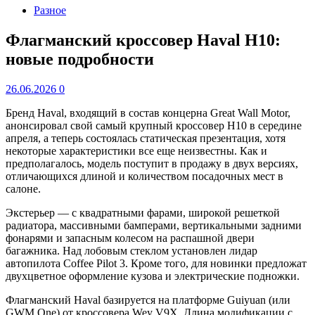
Разное
Флагманский кроссовер Haval H10:
новые подробности
26.06.2026
0
Бренд Haval, входящий в состав концерна Great Wall Motor,
анонсировал свой самый крупный кроссовер H10 в середине
апреля, а теперь состоялась статическая презентация, хотя
некоторые характеристики все еще неизвестны. Как и
предполагалось, модель поступит в продажу в двух версиях,
отличающихся длиной и количеством посадочных мест в
салоне.
Экстерьер — с квадратными фарами, широкой решеткой
радиатора, массивными бамперами, вертикальными задними
фонарями и запасным колесом на распашной двери
багажника. Над лобовым стеклом установлен лидар
автопилота Coffee Pilot 3. Кроме того, для новинки предложат
двухцветное оформление кузова и электрические подножки.
Флагманский Haval базируется на платформе Guiyuan (или
GWM One) от кроссовера Wey V9X. Длина модификации с