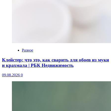
Разное
Клейстер: что это, как сварить для обоев из муки
и крахмала | РБК Недвижимость
09.08.2026
0