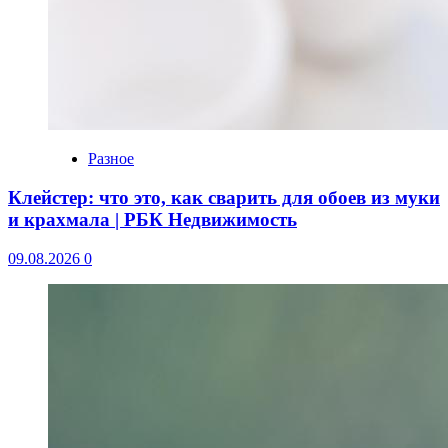
Разное
Клейстер: что это, как сварить для обоев из муки
и крахмала | РБК Недвижимость
09.08.2026
0