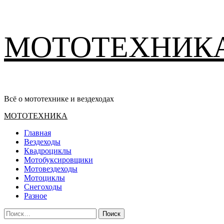
Перейти
МОТОТЕХНИК
к
содержимому
Всё о мототехнике и вездеходах
Основное
МОТОТЕХНИКА
меню
Главная
Вездеходы
Квадроциклы
Мотобуксировщики
Мотовездеходы
Мотоциклы
Снегоходы
Разное
Найти: