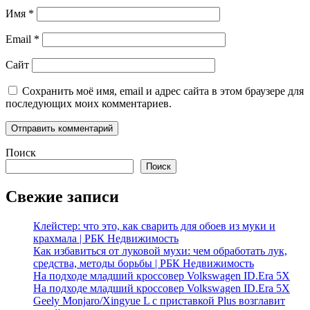
Имя
*
Email
*
Сайт
Сохранить моё имя, email и адрес сайта в этом браузере для
последующих моих комментариев.
Поиск
Поиск
Свежие записи
Клейстер: что это, как сварить для обоев из муки и
крахмала | РБК Недвижимость
Как избавиться от луковой мухи: чем обработать лук,
средства, методы борьбы | РБК Недвижимость
На подходе младший кроссовер Volkswagen ID.Era 5X
На подходе младший кроссовер Volkswagen ID.Era 5X
Geely Monjaro/Xingyue L с приставкой Plus возглавит