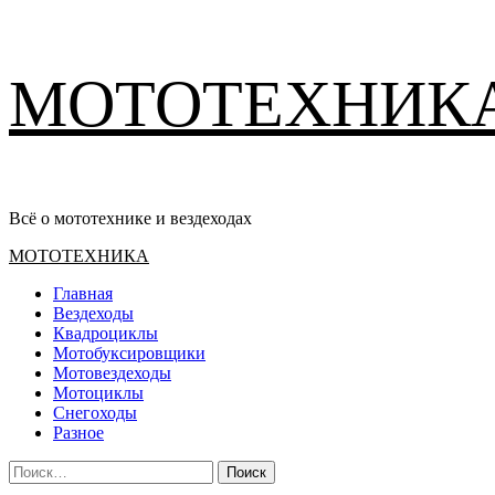
Перейти
МОТОТЕХНИК
к
содержимому
Всё о мототехнике и вездеходах
Основное
МОТОТЕХНИКА
меню
Главная
Вездеходы
Квадроциклы
Мотобуксировщики
Мотовездеходы
Мотоциклы
Снегоходы
Разное
Найти: