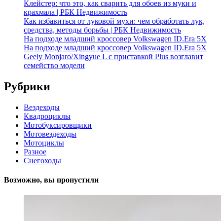
Клейстер: что это, как сварить для обоев из муки и
крахмала | РБК Недвижимость
Как избавиться от луковой мухи: чем обработать лук,
средства, методы борьбы | РБК Недвижимость
На подходе младший кроссовер Volkswagen ID.Era 5X
На подходе младший кроссовер Volkswagen ID.Era 5X
Geely Monjaro/Xingyue L с приставкой Plus возглавит
семейство модели
Рубрики
Вездеходы
Квадроциклы
Мотобуксировщики
Мотовездеходы
Мотоциклы
Разное
Снегоходы
Возможно, вы пропустили