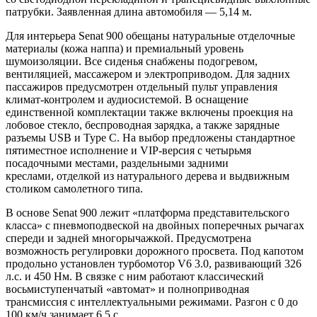
патрубки. Заявленная длина автомобиля — 5,14 м.
Для интерьера Senat 900 обещаны натуральные отделочные
материалы (кожа наппа) и премиальный уровень
шумоизоляции. Все сиденья снабжены подогревом,
вентиляцией, массажером и электроприводом. Для задних
пассажиров предусмотрен отдельный пульт управления
климат-контролем и аудиосистемой. В оснащение
единственной комплектации также включены проекция на
лобовое стекло, беспроводная зарядка, а также зарядные
разъемы USB и Type C. На выбор предложены стандартное
пятиместное исполнение и VIP-версия с четырьмя
посадочными местами, раздельными задними
креслами, отделкой из натурального дерева и выдвижным
столиком самолетного типа.
В основе Senat 900 лежит «платформа представительского
класса» с пневмоподвеской на двойных поперечных рычагах
спереди и задней многорычажкой. Предусмотрена
возможность регулировки дорожного просвета. Под капотом
продольно установлен турбомотор V6 3.0, развивающий 326
л.с. и 450 Нм. В связке с ним работают классический
восьмиступенчатый «автомат» и полноприводная
трансмиссия с интеллектуальными режимами. Разгон с 0 до
100 км/ч занимает 6,5 с.