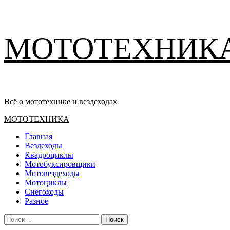
Перейти
МОТОТЕХНИК
к
содержимому
Всё о мототехнике и вездеходах
Основное
МОТОТЕХНИКА
меню
Главная
Вездеходы
Квадроциклы
Мотобуксировщики
Мотовездеходы
Мотоциклы
Снегоходы
Разное
Найти: