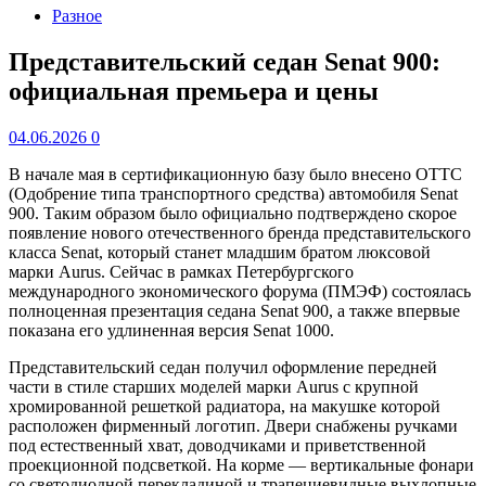
Разное
Представительский седан Senat 900:
официальная премьера и цены
04.06.2026
0
В начале мая в сертификационную базу было внесено OTTC
(Одобрение типа транспортного средства) автомобиля Senat
900. Таким образом было официально подтверждено скорое
появление нового отечественного бренда представительского
класса Senat, который станет младшим братом люксовой
марки Aurus. Сейчас в рамках Петербургского
международного экономического форума (ПМЭФ) состоялась
полноценная презентация седана Senat 900, а также впервые
показана его удлиненная версия Senat 1000.
Представительский седан получил оформление передней
части в стиле старших моделей марки Aurus с крупной
хромированной решеткой радиатора, на макушке которой
расположен фирменный логотип. Двери снабжены ручками
под естественный хват, доводчиками и приветственной
проекционной подсветкой. На корме — вертикальные фонари
со светодиодной перекладиной и трапециевидные выхлопные