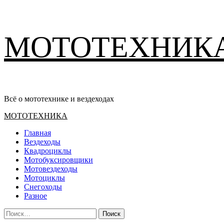
Перейти
МОТОТЕХНИК
к
содержимому
Всё о мототехнике и вездеходах
Основное
МОТОТЕХНИКА
меню
Главная
Вездеходы
Квадроциклы
Мотобуксировщики
Мотовездеходы
Мотоциклы
Снегоходы
Разное
Найти: