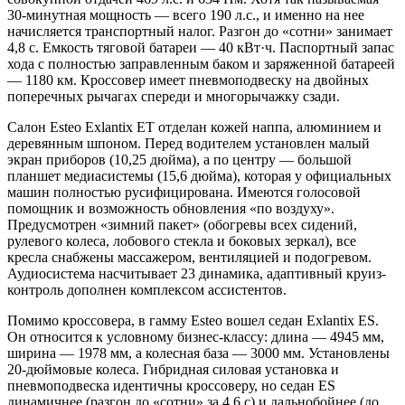
30-минутная мощность — всего 190 л.с., и именно на нее
начисляется транспортный налог. Разгон до «сотни» занимает
4,8 с. Емкость тяговой батареи — 40 кВт·ч. Паспортный запас
хода с полностью заправленным баком и заряженной батареей
— 1180 км. Кроссовер имеет пневмоподвеску на двойных
поперечных рычагах спереди и многорычажку сзади.
Салон Esteo Exlantix ET отделан кожей наппа, алюминием и
деревянным шпоном. Перед водителем установлен малый
экран приборов (10,25 дюйма), а по центру — большой
планшет медиасистемы (15,6 дюйма), которая у официальных
машин полностью русифицирована. Имеются голосовой
помощник и возможность обновления «по воздуху».
Предусмотрен «зимний пакет» (обогревы всех сидений,
рулевого колеса, лобового стекла и боковых зеркал), все
кресла снабжены массажером, вентиляцией и подогревом.
Аудиосистема насчитывает 23 динамика, адаптивный круиз-
контроль дополнен комплексом ассистентов.
Помимо кроссовера, в гамму Esteo вошел седан Exlantix ES.
Он относится к условному бизнес-классу: длина — 4945 мм,
ширина — 1978 мм, а колесная база — 3000 мм. Установлены
20-дюймовые колеса. Гибридная силовая установка и
пневмоподвеска идентичны кроссоверу, но седан ES
динамичнее (разгон до «сотни» за 4,6 с) и дальнобойнее (до