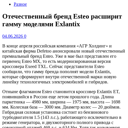
Разное
Отечественный бренд Esteo расширит
гамму моделями Exlantix
04.06.2026
0
В конце апреля российская компания «АГР Холдинг» и
китайская фирма Defetoo анонсировали новый отечественный
премиальный бренд Esteo. Уже в мае был представлен его
первенец Esteo MX, то есть модернизированная версия
кроссовера Exeed TXL. Сейчас представители Esteo
сообщили, что гамму бренда пополнят модели Exlantix,
которые сформируют внутри отечественной марки новую
линейку технологичных электромобилей и гибридов.
Отныне флагманом Esteo становится кроссовер Exlantix ET,
появившийся в России еще летом прошлого года. Длина
паркетника — 4980 мм, ширина — 1975 мм, высота — 1698
мм. Колесная база — 3000 мм. Диаметр колес — 20 дюймов.
Гибридная силовая установка состоит из бензинового
турбодвигателя 1.5 (143 л.с.), работающего исключительно в
режиме генератора, и двухмоторного полного привода с
совокупной отдачей 469 л.с. и 634 Нм. Хотя так называемая