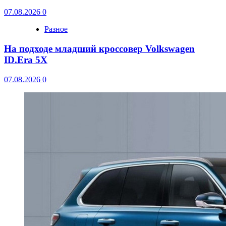
07.08.2026
0
Разное
На подходе младший кроссовер Volkswagen
ID.Era 5X
07.08.2026
0