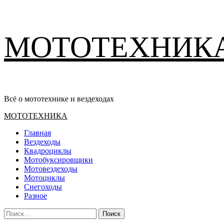
Перейти
МОТОТЕХНИК
к
содержимому
Всё о мототехнике и вездеходах
Основное
МОТОТЕХНИКА
меню
Главная
Вездеходы
Квадроциклы
Мотобуксировщики
Мотовездеходы
Мотоциклы
Снегоходы
Разное
Найти: