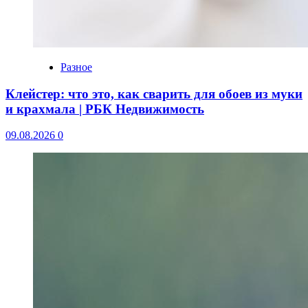
Разное
Клейстер: что это, как сварить для обоев из муки
и крахмала | РБК Недвижимость
09.08.2026
0