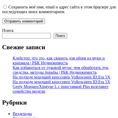
Сохранить моё имя, email и адрес сайта в этом браузере для
последующих моих комментариев.
Поиск
Поиск
Свежие записи
Клейстер: что это, как сварить для обоев из муки и
крахмала | РБК Недвижимость
Как избавиться от луковой мухи: чем обработать лук,
средства, методы борьбы | РБК Недвижимость
На подходе младший кроссовер Volkswagen ID.Era 5X
На подходе младший кроссовер Volkswagen ID.Era 5X
Geely Monjaro/Xingyue L с приставкой Plus возглавит
семейство модели
Рубрики
Вездеходы