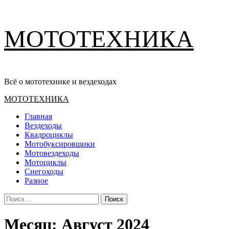
Перейти
МОТОТЕХНИКА
к
содержимому
Всё о мототехнике и вездеходах
Основное
МОТОТЕХНИКА
меню
Главная
Вездеходы
Квадроциклы
Мотобуксировщики
Мотовездеходы
Мотоциклы
Снегоходы
Разное
Найти:
Месяц:
Август 2024