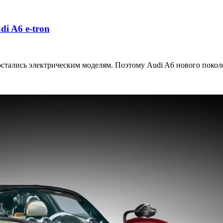
i A6 e-tron
остались электрическим моделям. Поэтому Audi A6 нового покол