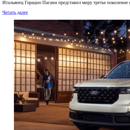
Итальянец Горацио Пагани представил миру третье поколение св
Читать далее