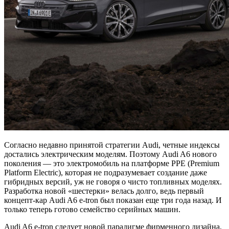
Согласно недавно принятой стратегии Audi, четные индексы
достались электрическим моделям. Поэтому Audi A6 нового
поколения — это электромобиль на платформе PPE (Premium
Platform Electric), которая не подразумевает создание даже
гибридных версий, уж не говоря о чисто топливных моделях.
Разработка новой «шестерки» велась долго, ведь первый
концепт-кар Audi A6 e-tron был показан еще три года назад. И
только теперь готово семейство серийных машин.
Audi A6 e-tron следует новой парадигме фирменного дизайна,