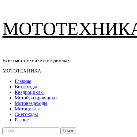
Перейти
МОТОТЕХНИК
к
содержимому
Всё о мототехнике и вездеходах
Основное
МОТОТЕХНИКА
меню
Главная
Вездеходы
Квадроциклы
Мотобуксировщики
Мотовездеходы
Мотоциклы
Снегоходы
Разное
Найти: