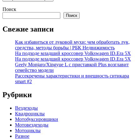
Поиск
Поиск
Свежие записи
Как избавиться от луковой мухи: чем обработать лук,
средства, методы борьбы | РБК Недвижимость
На подходе младший кроссовер Volkswagen ID.Era 5X
На подходе младший кроссовер Volkswagen ID.Era 5X
Geely Monjaro/Xingyue L с приставкой Plus возглавит
семейство модели
Рассекречены характеристики и внешность ситикара
smart #2
Рубрики
Вездеходы
Квадроциклы
Мотобуксировщики
Мотовездеходы
Мотоциклы
Разное