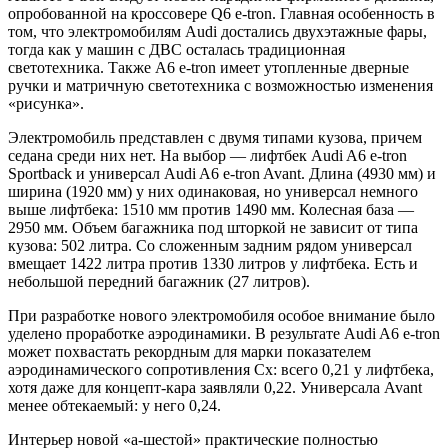
опробованной на кроссовере Q6 e-tron. Главная особенность в
том, что электромобилям Audi достались двухэтажные фары,
тогда как у машин с ДВС осталась традиционная
светотехника. Также A6 e-tron имеет утопленные дверные
ручки и матричную светотехника с возможностью изменения
«рисунка».
Электромобиль представлен с двумя типами кузова, причем
седана среди них нет. На выбор — лифтбек Audi A6 e-tron
Sportback и универсал Audi A6 e-tron Avant. Длина (4930 мм) и
ширина (1920 мм) у них одинаковая, но универсал немного
выше лифтбека: 1510 мм против 1490 мм. Колесная база —
2950 мм. Объем багажника под шторкой не зависит от типа
кузова: 502 литра. Со сложенным задним рядом универсал
вмещает 1422 литра против 1330 литров у лифтбека. Есть и
небольшой передний багажник (27 литров).
При разработке нового электромобиля особое внимание было
уделено проработке аэродинамики. В результате Audi A6 e-tron
может похвастать рекордным для марки показателем
аэродинамического сопротивления Cx: всего 0,21 у лифтбека,
хотя даже для концепт-кара заявляли 0,22. Универсала Avant
менее обтекаемый: у него 0,24.
Интерьер новой «а-шестой» практические полностью