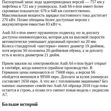
Паспортный запас хода заднеприводных версий — 757 км у
лифтбека и 721 км у универсала. Audi S6 e-tron имеет более
скромные показатели: 676 и 648 км соответственно.
Максимальная мощность зарядки постоянного тока достигает
270 кВт. Позже обещаны более доступные версии с
аккумулятором емкостью 83 кВт·ч.
Audi A6 e-tron имеет пружинную подвеску, но за доплату
доступна пневмоподвеска, которая для на высокой скорости
автоматически уменьшает дорожный просвет на 20 мм.
Колеса стандартной «шестерки» имеют диаметр 19 дюймов,
хотя версии S6 положена 20-дюймовая обувка, а за доплату
есть и колеса диаметром 21 дюйм.
Прием заказов на электромобили Audi A6 e-tron будет открыт
в сентябре, когда начнется серийное производство. В
Германии цены начинаются от 75600 евро, а версия S6
обойдется минимум в 99500 евро. Доплата за кузов универсал
составляет 1650 евро. А что же с топливными машинами? Без
паники: нынешнее семейство Audi A6 образца 2018 года пока
остается в строю, а позже его сменит новая модель с индексом
A7.
Больше историй