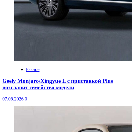
Разное
Geely Monjaro/Xingyue L с приставкой Plus
возглавит семейство модели
07.08.2026
0