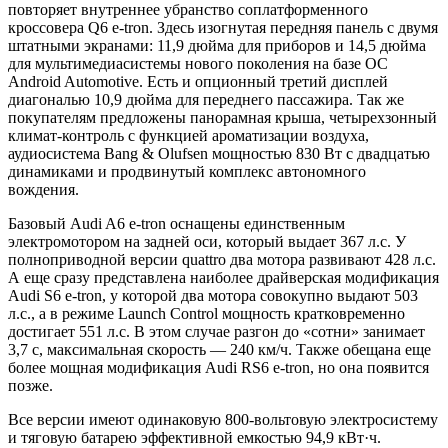
повторяет внутреннее убранство соплатформенного
кроссовера Q6 e-tron. Здесь изогнутая передняя панель с двумя
штатными экранами: 11,9 дюйма для приборов и 14,5 дюйма
для мультимедиасистемы нового поколения на базе ОС
Android Automotive. Есть и опционный третий дисплей
диагональю 10,9 дюйма для переднего пассажира. Так же
покупателям предложены панорамная крыша, четырехзонный
климат-контроль с функцией ароматизации воздуха,
аудиосистема Bang & Olufsen мощностью 830 Вт с двадцатью
динамиками и продвинутый комплекс автономного
вождения.
Базовый Audi A6 e-tron оснащены единственным
электромотором на задней оси, который выдает 367 л.с. У
полноприводной версии quattro два мотора развивают 428 л.с.
А еще сразу представлена наиболее драйверская модификация
Audi S6 e-tron, у которой два мотора совокупно выдают 503
л.с., а в режиме Launch Control мощность кратковременно
достигает 551 л.с. В этом случае разгон до «сотни» занимает
3,7 с, максимальная скорость — 240 км/ч. Также обещана еще
более мощная модификация Audi RS6 e-tron, но она появится
позже.
Все версии имеют одинаковую 800-вольтовую электросистему
и тяговую батарею эффективной емкостью 94,9 кВт·ч.