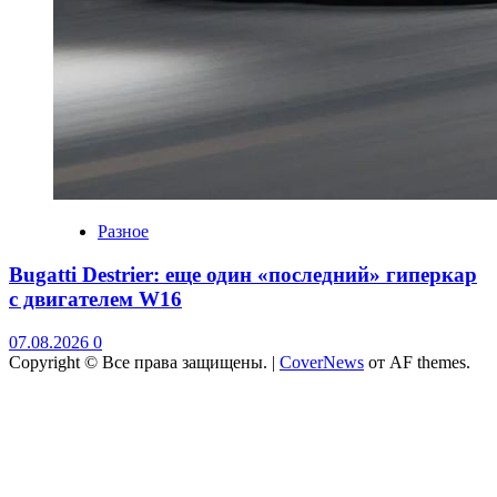
Разное
Bugatti Destrier: еще один «последний» гиперкар
с двигателем W16
07.08.2026
0
Copyright © Все права защищены.
|
CoverNews
от AF themes.