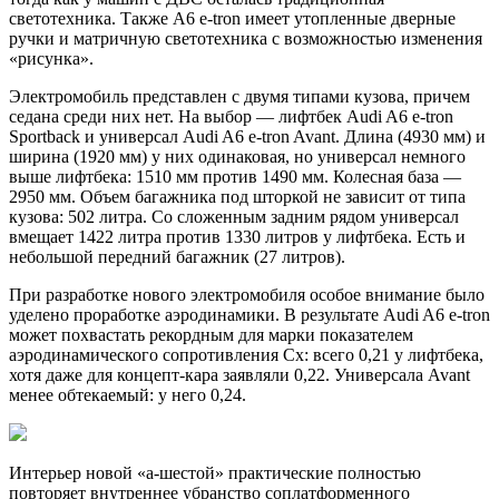
светотехника. Также A6 e-tron имеет утопленные дверные
ручки и матричную светотехника с возможностью изменения
«рисунка».
Электромобиль представлен с двумя типами кузова, причем
седана среди них нет. На выбор — лифтбек Audi A6 e-tron
Sportback и универсал Audi A6 e-tron Avant. Длина (4930 мм) и
ширина (1920 мм) у них одинаковая, но универсал немного
выше лифтбека: 1510 мм против 1490 мм. Колесная база —
2950 мм. Объем багажника под шторкой не зависит от типа
кузова: 502 литра. Со сложенным задним рядом универсал
вмещает 1422 литра против 1330 литров у лифтбека. Есть и
небольшой передний багажник (27 литров).
При разработке нового электромобиля особое внимание было
уделено проработке аэродинамики. В результате Audi A6 e-tron
может похвастать рекордным для марки показателем
аэродинамического сопротивления Cx: всего 0,21 у лифтбека,
хотя даже для концепт-кара заявляли 0,22. Универсала Avant
менее обтекаемый: у него 0,24.
Интерьер новой «а-шестой» практические полностью
повторяет внутреннее убранство соплатформенного