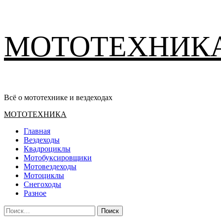
Перейти
МОТОТЕХНИК
к
содержимому
Всё о мототехнике и вездеходах
Основное
МОТОТЕХНИКА
меню
Главная
Вездеходы
Квадроциклы
Мотобуксировщики
Мотовездеходы
Мотоциклы
Снегоходы
Разное
Найти: