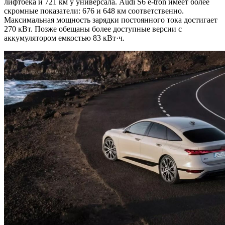
лифтбека и 721 км у универсала. Audi S6 e-tron имеет более
скромные показатели: 676 и 648 км соответственно.
Максимальная мощность зарядки постоянного тока достигает
270 кВт. Позже обещаны более доступные версии с
аккумулятором емкостью 83 кВт·ч.