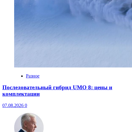
Разное
Последовательный гибрид UMO 8: цены и
комплектации
07.08.2026
0