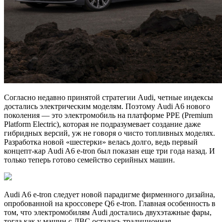
Согласно недавно принятой стратегии Audi, четные индексы
достались электрическим моделям. Поэтому Audi A6 нового
поколения — это электромобиль на платформе PPE (Premium
Platform Electric), которая не подразумевает создание даже
гибридных версий, уж не говоря о чисто топливных моделях.
Разработка новой «шестерки» велась долго, ведь первый
концепт-кар Audi A6 e-tron был показан еще три года назад. И
только теперь готово семейство серийных машин.
Audi A6 e-tron следует новой парадигме фирменного дизайна,
опробованной на кроссовере Q6 e-tron. Главная особенность в
том, что электромобилям Audi достались двухэтажные фары,
тогда как у машин с ДВС осталась традиционная