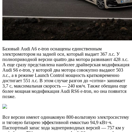
Базовый Audi A6 e-tron оснащены единственным
электромотором на задней оси, который выдает 367 л.с. У
полноприводной версии quattro два мотора развивают 428 л.с.
А еще сразу представлена наиболее драйверская модификация
Audi S6 e-tron, у которой два мотора совокупно выдают 503
л.с., а в режиме Launch Control мощность кратковременно
достигает 551 л.с. В этом случае разгон до «сотни» занимает
3,7 с, максимальная скорость — 240 км/ч. Также обещана еще
более мощная модификация Audi RS6 e-tron, но она появится
позже.
Все версии имеют одинаковую 800-вольтовую электросистему
и тяговую батарею эффективной емкостью 94,9 кВт·ч.
Паспортный запас хода заднеприводных версий — 757 км у