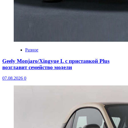
Разное
Geely Monjaro/Xingyue L с приставкой Plus
возглавит семейство модели
07.08.2026
0