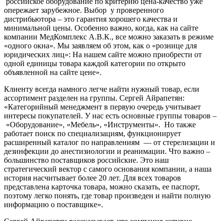
российское оборудование по критерию цена-качество уже
опережает зарубежное. Выбор у проверенного
дистрибьютора – это гарантия хорошего качества и
минимальной цены. Особенно важно, когда, как на сайте
компании МедКомплекс А.В.К., все можно заказать в режиме
«одного окна». Мы заявляем об этом, как о «рознице для
юридических лиц»: На нашем сайте можно приобрести от
одной единицы товара каждой категории по открыто
объявленной на сайте цене».
Клиенту всегда намного легче найти нужный товар, если
ассортимент разделен на группы. Сергей Айрапетян:
«Категорийный менеджмент в первую очередь учитывает
интересы покупателей. У нас есть основные группы товаров –
«Оборудование», «Мебель», «Инструменты». Но также
работает поиск по специализациям, функционирует
расширенный каталог по направлениям — от стерелизации и
дезинфекции до анестизиологии и реанимации. Что важно –
большинство поставщиков российские. Это наш
стратегический вектор с самого основания компании, а наша
история насчитывает более 20 лет. Для всех товаров
представлена карточка товара, можно сказать, ее паспорт,
поэтому легко понять, где товар произведен и найти полную
информацию о поставщике».