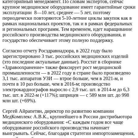
категорийный менеджмент. По словам экспертов, сейчас
крупное медицинское оборудование имеет гарантийные сроки
эксплуатации 8—10 лет, среднее — 5 лет, поэтому
периодически повторяются 5-10-летние циклы закупок как в
рамках национальных проектов, так и в рамках федеральных
и региональных программ. Тем временем, идет наращивание
российского производства медицинского оборудования, и
государство обеспечивает этому полную поддержку.
Согласно отчету Росздравнадзора, в 2022 году было
зарегистрировано 3 тыс. российских медицинских изделий
(это последние актуальные данные). Росстат в сборнике
«Здравоохранение» также фиксирует рост медицинской
промышленности — в 2022 году в стране было произведено
3,1 тыс. аппаратов УЗИ — втрое больше, чем в 2021-м, и
почти в 10 раз больше, чем в 2016-м; производство
электрокардиографов выросло с 2,9 тыс. шт. в 2014-м до 6,3
тыс. шт. в 2022-м (+117%); шприцев — с 589 млн шт. до 998
млн шт. (+69%).
Сергей Айрапетян, директор по развитию компании
МедКомплекс А.В.К., крупнейшего в России дистрибьютора
медицинского оборудования: «С каждым годом все чаще
оборудование российского производства начинает
выигрывать. Сейчас, благодаря стратегии импортозамещения,