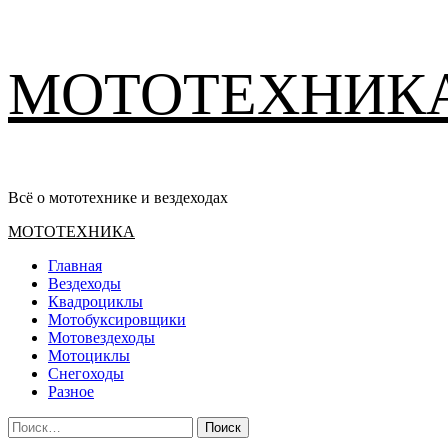
Перейти
МОТОТЕХНИК
к
содержимому
Всё о мототехнике и вездеходах
Основное
МОТОТЕХНИКА
меню
Главная
Вездеходы
Квадроциклы
Мотобуксировщики
Мотовездеходы
Мотоциклы
Снегоходы
Разное
Найти: