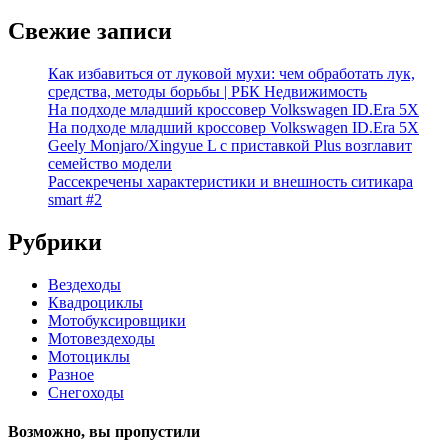
Свежие записи
Как избавиться от луковой мухи: чем обработать лук,
средства, методы борьбы | РБК Недвижимость
На подходе младший кроссовер Volkswagen ID.Era 5X
На подходе младший кроссовер Volkswagen ID.Era 5X
Geely Monjaro/Xingyue L с приставкой Plus возглавит
семейство модели
Рассекречены характеристики и внешность ситикара
smart #2
Рубрики
Вездеходы
Квадроциклы
Мотобуксировщики
Мотовездеходы
Мотоциклы
Разное
Снегоходы
Возможно, вы пропустили