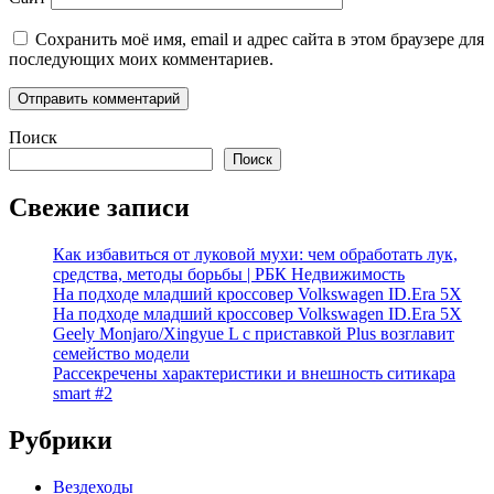
Сохранить моё имя, email и адрес сайта в этом браузере для
последующих моих комментариев.
Поиск
Поиск
Свежие записи
Как избавиться от луковой мухи: чем обработать лук,
средства, методы борьбы | РБК Недвижимость
На подходе младший кроссовер Volkswagen ID.Era 5X
На подходе младший кроссовер Volkswagen ID.Era 5X
Geely Monjaro/Xingyue L с приставкой Plus возглавит
семейство модели
Рассекречены характеристики и внешность ситикара
smart #2
Рубрики
Вездеходы