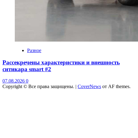
Разное
Рассекречены характеристики и внешность
ситикара smart #2
07.08.2026
0
Copyright © Все права защищены.
|
CoverNews
от AF themes.