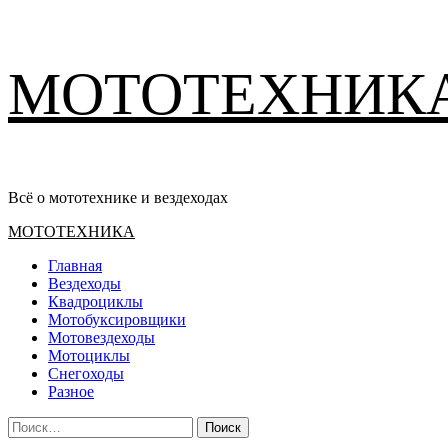
Перейти
МОТОТЕХНИК
к
содержимому
Всё о мототехнике и вездеходах
Основное
МОТОТЕХНИКА
меню
Главная
Вездеходы
Квадроциклы
Мотобуксировщики
Мотовездеходы
Мотоциклы
Снегоходы
Разное
Найти: