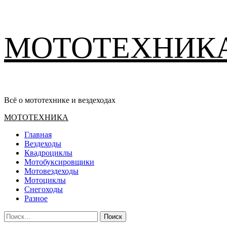
Перейти
МОТОТЕХНИК
к
содержимому
Всё о мототехнике и вездеходах
Основное
МОТОТЕХНИКА
меню
Главная
Вездеходы
Квадроциклы
Мотобуксировщики
Мотовездеходы
Мотоциклы
Снегоходы
Разное
Найти: