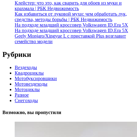
Клейстер: что это, как сварить для обоев из муки и
крахмала | РБК Недвижимость
Как избавиться от луковой мухи: чем обработать лук,
средства, методы борьбы | РБК Недвижимость
На подходе младший кроссовер Volkswagen ID.Era 5X
На подходе младший кроссовер Volkswagen ID.Era 5X
Geely Monjaro/Xingyue L с приставкой Plus возглавит
семейство модели
Рубрики
Вездеходы
Квадроциклы
Мотобуксировщики
Мотовездеходы
Мотоциклы
Разное
Снегоходы
Возможно, вы пропустили