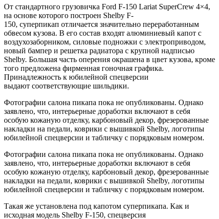
От стандартного грузовичка Ford F-150 Lariat SuperCrew 4×4,
на основе которого построен Shelby F-
150, суперпикап отличается значительно переработанным
обвесом кузова. В его состав входят алюминиевый капот с
воздухозаборником, силовые подножки с электроприводом,
новый бампер и решетка радиатора с крупной надписью
Shelby. Большая часть оперения окрашена в цвет кузова, кроме
того предложена фирменная гоночная графика.
Принадлежность к юбилейной спецверсии
выдают соответствующие шильдики.
Фотографии салона пикапа пока не опубликованы. Однако
заявлено, что, интерьерные доработки включают в себя
особую кожаную отделку, карбоновый декор, фрезерованные
накладки на педали, коврики с вышивкой Shelby, логотипы
юбилейной спецверсии и табличку с порядковым номером.
Фотографии салона пикапа пока не опубликованы. Однако
заявлено, что, интерьерные доработки включают в себя
особую кожаную отделку, карбоновый декор, фрезерованные
накладки на педали, коврики с вышивкой Shelby, логотипы
юбилейной спецверсии и табличку с порядковым номером.
Такая же установлена под капотом суперпикапа. Как и
исходная модель Shelby F-150, спецверсия