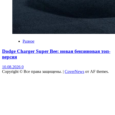
Разное
Dodge Charger Super Bee: новая бензиновая топ-
версия
10.08.2026
0
Copyright © Все права защищены.
|
CoverNews
от AF themes.