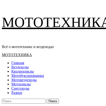
Перейти
МОТОТЕХНИК
к
содержимому
Всё о мототехнике и вездеходах
Основное
МОТОТЕХНИКА
меню
Главная
Вездеходы
Квадроциклы
Мотобуксировщики
Мотовездеходы
Мотоциклы
Снегоходы
Разное
Найти: