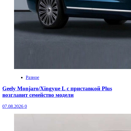
Разное
Geely Monjaro/Xingyue L с приставкой Plus
возглавит семейство модели
07.08.2026
0