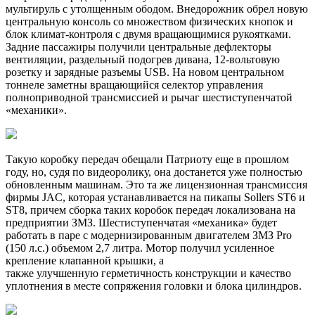
мультируль с утолщенным ободом. Внедорожник обрел новую
центральную консоль со множеством физических кнопок и
блок климат-контроля с двумя вращающимися рукоятками.
Задние пассажиры получили центральные дефлекторы
вентиляции, раздельный подогрев дивана, 12-вольтовую
розетку и зарядные разъемы USB. На новом центральном
тоннеле заметны вращающийся селектор управления
полноприводной трансмиссией и рычаг шестиступенчатой
«механики».
Такую коробку передач обещали Патриоту еще в прошлом
году, но, судя по видеоролику, она достанется уже полностью
обновленным машинам. Это та же лицензионная трансмиссия
фирмы JAC, которая устанавливается на пикапы Sollers ST6 и
ST8, причем сборка таких коробок передач локализована на
предприятии ЗМЗ. Шестиступенчатая «механика» будет
работать в паре с модернизированным двигателем ЗМЗ Pro
(150 л.с.) объемом 2,7 литра. Мотор получил усиленное
крепление клапанной крышки, а
также улучшенную герметичность конструкции и качество
уплотнения в месте сопряжения головки и блока цилиндров.