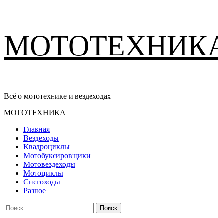
Перейти
МОТОТЕХНИК
к
содержимому
Всё о мототехнике и вездеходах
Основное
МОТОТЕХНИКА
меню
Главная
Вездеходы
Квадроциклы
Мотобуксировщики
Мотовездеходы
Мотоциклы
Снегоходы
Разное
Найти: