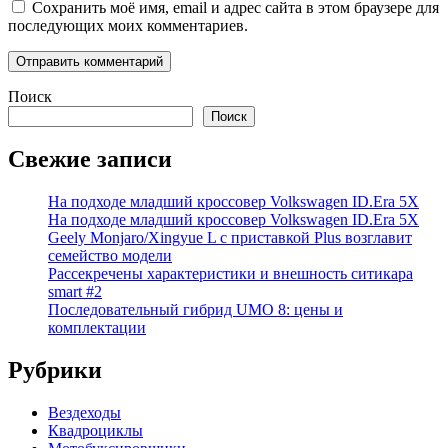
Сохранить моё имя, email и адрес сайта в этом браузере для
последующих моих комментариев.
Поиск
Поиск
Свежие записи
На подходе младший кроссовер Volkswagen ID.Era 5X
На подходе младший кроссовер Volkswagen ID.Era 5X
Geely Monjaro/Xingyue L с приставкой Plus возглавит
семейство модели
Рассекречены характеристики и внешность ситикара
smart #2
Последовательный гибрид UMO 8: цены и
комплектации
Рубрики
Вездеходы
Квадроциклы