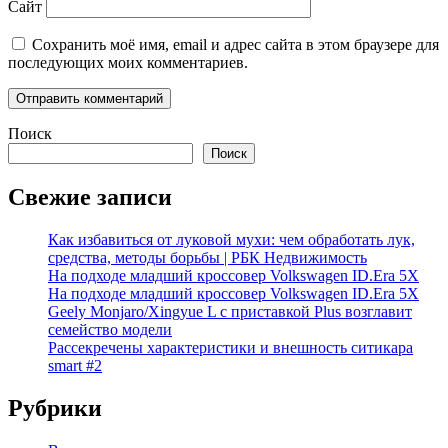
Сайт
Сохранить моё имя, email и адрес сайта в этом браузере для
последующих моих комментариев.
Поиск
Поиск
Свежие записи
Как избавиться от луковой мухи: чем обработать лук,
средства, методы борьбы | РБК Недвижимость
На подходе младший кроссовер Volkswagen ID.Era 5X
На подходе младший кроссовер Volkswagen ID.Era 5X
Geely Monjaro/Xingyue L с приставкой Plus возглавит
семейство модели
Рассекречены характеристики и внешность ситикара
smart #2
Рубрики