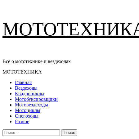
Перейти
МОТОТЕХНИК
к
содержимому
Всё о мототехнике и вездеходах
Основное
МОТОТЕХНИКА
меню
Главная
Вездеходы
Квадроциклы
Мотобуксировщики
Мотовездеходы
Мотоциклы
Снегоходы
Разное
Найти: