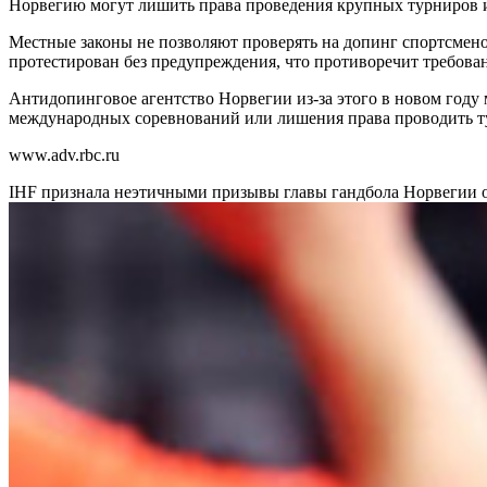
Норвегию могут лишить права проведения крупных турниров и
Местные законы не позволяют проверять на допинг спортсменов в
протестирован без предупреждения, что противоречит требов
Антидопинговое агентство Норвегии из-за этого в новом году 
международных соревнований или лишения права проводить т
www.adv.rbc.ru
IHF признала неэтичными призывы главы гандбола Норвегии 