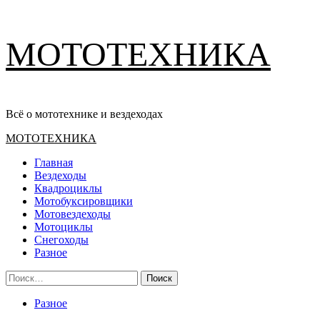
Перейти
МОТОТЕХНИКА
к
содержимому
Всё о мототехнике и вездеходах
Основное
МОТОТЕХНИКА
меню
Главная
Вездеходы
Квадроциклы
Мотобуксировщики
Мотовездеходы
Мотоциклы
Снегоходы
Разное
Найти:
Разное