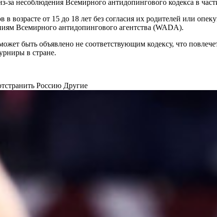
з-за несоблюдения Всемирного антидопингового кодекса в час
 возрасте от 15 до 18 лет без согласия их родителей или опекун
аниям Всемирного антидопингового агентства (WADA).
может быть объявлено не соответствующим кодексу, что повлечет
урниры в стране.
отстранить Россию
Другие