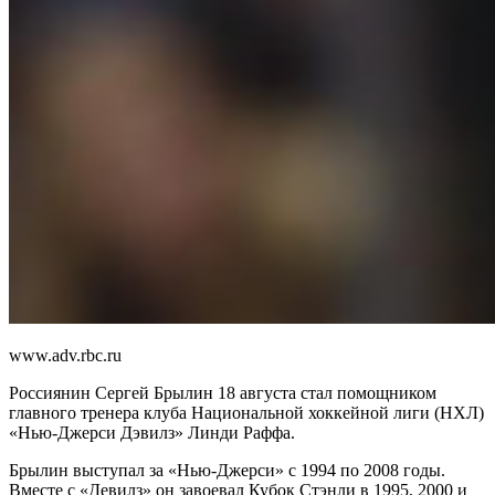
www.adv.rbc.ru
Россиянин Сергей Брылин 18 августа стал помощником
главного тренера клуба Национальной хоккейной лиги (НХЛ)
«Нью-Джерси Дэвилз» Линди Раффа.
Брылин выступал за «Нью-Джерси» с 1994 по 2008 годы.
Вместе с «Девилз» он завоевал Кубок Стэнли в 1995, 2000 и