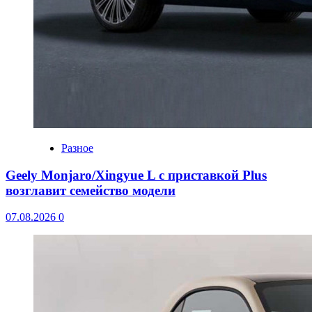
Разное
Geely Monjaro/Xingyue L с приставкой Plus
возглавит семейство модели
07.08.2026
0