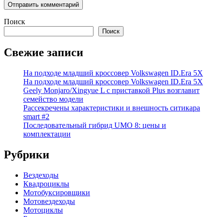
Поиск
Поиск
Свежие записи
На подходе младший кроссовер Volkswagen ID.Era 5X
На подходе младший кроссовер Volkswagen ID.Era 5X
Geely Monjaro/Xingyue L с приставкой Plus возглавит
семейство модели
Рассекречены характеристики и внешность ситикара
smart #2
Последовательный гибрид UMO 8: цены и
комплектации
Рубрики
Вездеходы
Квадроциклы
Мотобуксировщики
Мотовездеходы
Мотоциклы