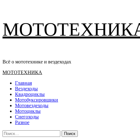
Перейти
МОТОТЕХНИК
к
содержимому
Всё о мототехнике и вездеходах
Основное
МОТОТЕХНИКА
меню
Главная
Вездеходы
Квадроциклы
Мотобуксировщики
Мотовездеходы
Мотоциклы
Снегоходы
Разное
Найти: