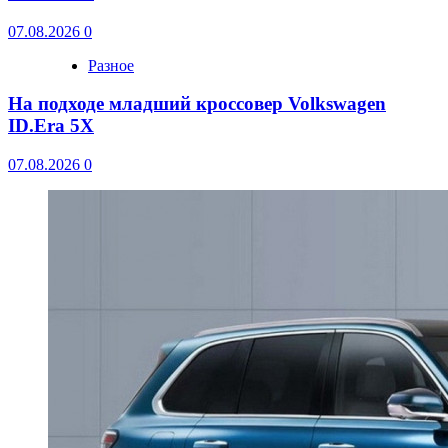
07.08.2026
0
Разное
На подходе младший кроссовер Volkswagen
ID.Era 5X
07.08.2026
0