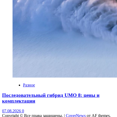
Разное
Последовательный гибрид UMO 8: цены и
комплектации
07.08.2026
0
Copyright © Все права защищены.
|
CoverNews
от AF themes.