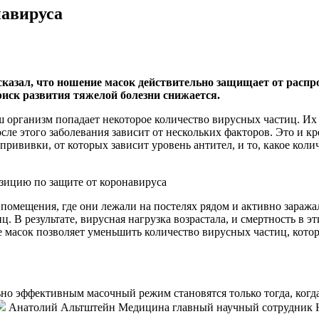
навируса
азал, что ношение масок действительно защищает от распро
риск развития тяжелой болезни снижается.
ш организм попадает некоторое количество вирусных частиц. Их
ле этого заболевания зависит от нескольких факторов. Это и 
прививки, от которых зависит уровень антител, и то, какое кол
зицию по защите от коронавируса
омещения, где они лежали на постелях рядом и активно заража
ц. В результате, вирусная нагрузка возрастала, и смертность в 
 масок позволяет уменьшить количество вирусных частиц, котор
но эффективным масочный режим становятся только тогда, когда
Анатолий Альтштейн Медицина главный научный сотрудник 