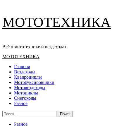
Перейти
МОТОТЕХНИКА
к
содержимому
Всё о мототехнике и вездеходах
Основное
МОТОТЕХНИКА
меню
Главная
Вездеходы
Квадроциклы
Мотобуксировщики
Мотовездеходы
Мотоциклы
Снегоходы
Разное
Найти:
Разное