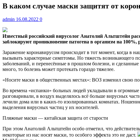
В каком случае маски защитят от коро
admin
16.08.2022
0
Известный российский вирусолог Анатолий Альтштейн расск
заблокируют проникновение патогена в организм на 100%, 
Заражение коронавирусом происходит в тот момент, когда в на
вызывать характерные симптомы. Но тяжесть возникающего пос
заболеваний, и перенесённые в прошлом болезни, и сделанные 
много, то болезнь может протекать гораздо тяжелее.
«Носите маски в общественных местах»: ВОЗ изменил свою по
Во времена «испанки» больных людей укладывали в огромные п
разговаривали, в воздух выделялось всё больше вирусных части
лечили дома или в каких-то изолированных комнатах. Ношение
выделения вирусных частиц у их носителей.
Пляжные маски — китайская защита от старости
При этом Анатолий Альтштейн особо отметил, что действитель
некоторые из нас носят маски, то особого эффекта это не даст.