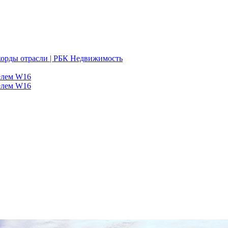
корды отрасли | РБК Недвижимость
телем W16
телем W16