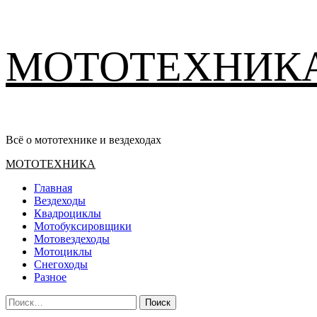
Перейти
МОТОТЕХНИК
к
содержимому
Всё о мототехнике и вездеходах
Основное
МОТОТЕХНИКА
меню
Главная
Вездеходы
Квадроциклы
Мотобуксировщики
Мотовездеходы
Мотоциклы
Снегоходы
Разное
Найти: