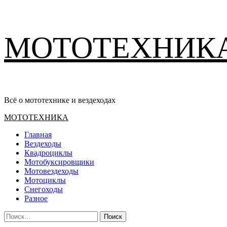
Перейти
МОТОТЕХНИК
к
содержимому
Всё о мототехнике и вездеходах
Основное
МОТОТЕХНИКА
меню
Главная
Вездеходы
Квадроциклы
Мотобуксировщики
Мотовездеходы
Мотоциклы
Снегоходы
Разное
Найти: