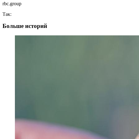
rbc.group
Так:
Больше историй