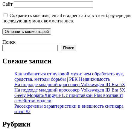
Сайт
Сохранить моё имя, email и адрес сайта в этом браузере для
последующих моих комментариев.
Поиск
Поиск
Свежие записи
Как избавиться от луковой мухи: чем обработать лук,
средства, методы борьбы | РБК Недвижимость
На подходе младший кроссовер Volkswagen ID.Era 5X
На подходе младший кроссовер Volkswagen ID.Era 5X
Geely Monjaro/Xingyue L с приставкой Plus возглавит
семейство модели
Рассекречены характеристики и внешность ситикара
smart #2
Рубрики