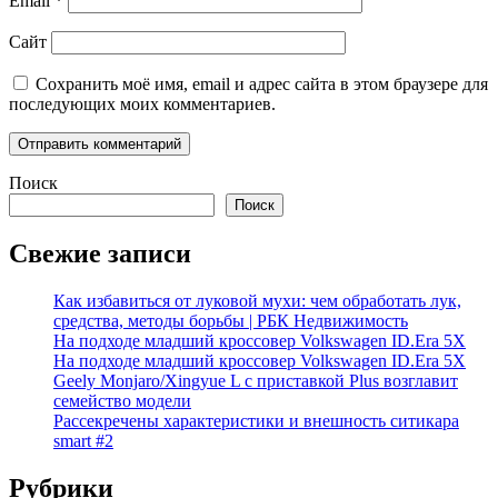
Email
*
Сайт
Сохранить моё имя, email и адрес сайта в этом браузере для
последующих моих комментариев.
Поиск
Поиск
Свежие записи
Как избавиться от луковой мухи: чем обработать лук,
средства, методы борьбы | РБК Недвижимость
На подходе младший кроссовер Volkswagen ID.Era 5X
На подходе младший кроссовер Volkswagen ID.Era 5X
Geely Monjaro/Xingyue L с приставкой Plus возглавит
семейство модели
Рассекречены характеристики и внешность ситикара
smart #2
Рубрики