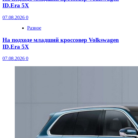
ID.Era 5X
07.08.2026
0
Разное
На подходе младший кроссовер Volkswagen
ID.Era 5X
07.08.2026
0