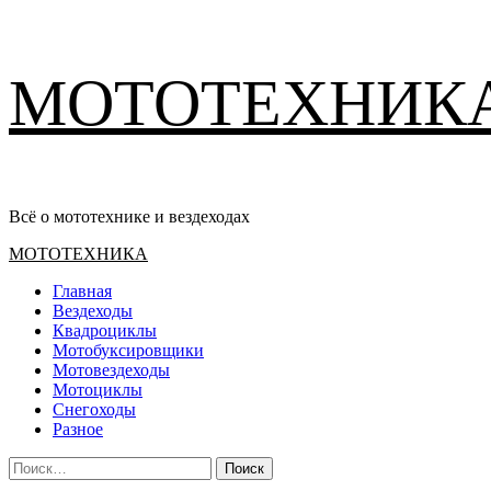
Перейти
МОТОТЕХНИК
к
содержимому
Всё о мототехнике и вездеходах
Основное
МОТОТЕХНИКА
меню
Главная
Вездеходы
Квадроциклы
Мотобуксировщики
Мотовездеходы
Мотоциклы
Снегоходы
Разное
Найти: