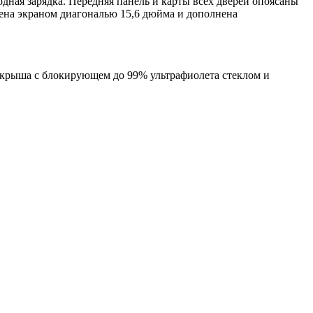
дная зарядка. Передняя панель и карты всех дверей опоясаны
жена экраном диагональю 15,6 дюйма и дополнена
 крыша с блокирующем до 99% ультрафиолета стеклом и