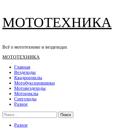
Перейти
МОТОТЕХНИКА
к
содержимому
Всё о мототехнике и вездеходах
Основное
МОТОТЕХНИКА
меню
Главная
Вездеходы
Квадроциклы
Мотобуксировщики
Мотовездеходы
Мотоциклы
Снегоходы
Разное
Найти:
Разное