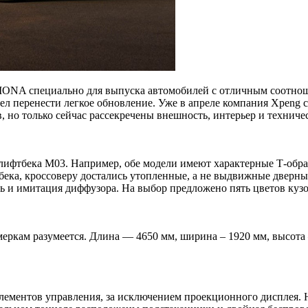
MONA специально для выпуска автомобилей с отличным соотноше
л перенести легкое обновление. Уже в апреле компания Xpeng 
 но только сейчас рассекречены внешность, интерьер и техниче
ифтбека M03. Например, обе модели имеют характерные Т-обра
бека, кроссоверу достались утопленные, а не выдвижные дверн
 и имитация диффузора. На выбор предложено пять цветов кузо
кам разумеется. Длина — 4650 мм, ширина – 1920 мм, высота – 
лементов управления, за исключением проекционного дисплея. 