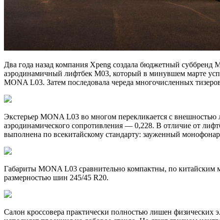
Два года назад компания Xpeng создала бюджетный суббренд 
аэродинамичный лифтбек M03, который в минувшем марте успе
MONA L03. Затем последовала череда многочисленных тизеров,
Экстерьер MONA L03 во многом перекликается с внешностью л
аэродинамического сопротивления — 0,228. В отличие от лифт
выполнена по всекитайскому стандарту: зауженный монофонарь
Габариты MONA L03 сравнительно компактны, по китайским мер
размерностью шин 245/45 R20.
Салон кроссовера практически полностью лишен физических э