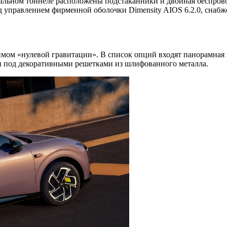
ральном тоннеле расположены подстаканники и двойная беспрово
д управлением фирменной оболочки Dimensity AIOS 6.2.0, снаб
имом «нулевой гравитации». В список опций входят панорамная
и под декоративными решетками из шлифованного металла.