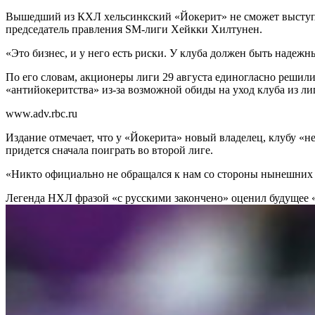
Вышедший из КХЛ хельсинкский «Йокерит» не сможет выступить 
председатель правления SM-лиги Хейкки Хилтунен.
«Это бизнес, и у него есть риски. У клуба должен быть надежн
По его словам, акционеры лиги 29 августа единогласно решил
«антийокеритства» из-за возможной обиды на уход клуба из ли
www.adv.rbc.ru
Издание отмечает, что у «Йокерита» новый владелец, клубу «н
придется сначала поиграть во второй лиге.
«Никто официально не обращался к нам со стороны нынешних 
Легенда НХЛ фразой «с русскими закончено» оценил будущее