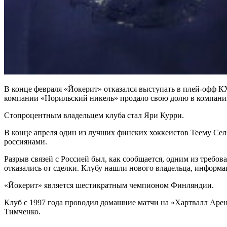
В конце февраля «Йокерит» отказался выступать в плей-офф КХЛ
компании «Норильский никель» продало свою долю в компании
Стопроцентным владельцем клуба стал Яри Курри.
В конце апреля один из лучших финских хоккеистов Теему Селя
россиянами.
Разрыв связей с Россией был, как сообщается, одним из требо
отказались от сделки. Клубу нашли нового владельца, информа
«Йокерит» является шестикратным чемпионом Финляндии.
Клуб с 1997 года проводил домашние матчи на «Хартвалл Арене
Тимченко.