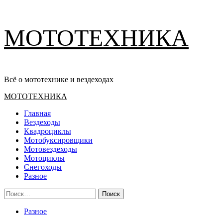
Перейти
МОТОТЕХНИКА
к
содержимому
Всё о мототехнике и вездеходах
Основное
МОТОТЕХНИКА
меню
Главная
Вездеходы
Квадроциклы
Мотобуксировщики
Мотовездеходы
Мотоциклы
Снегоходы
Разное
Найти:
Разное