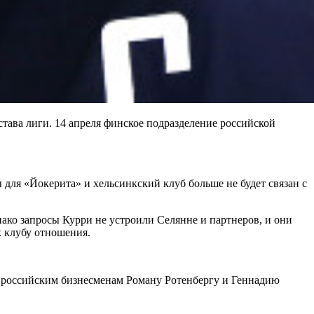
става лиги. 14 апреля финское подразделение российской
для «Йокерита» и хельсинкский клуб больше не будет связан с
нако запросы Курри не устроили Селянне и партнеров, и они
к клубу отношения.
ит российским бизнесменам Роману Ротенбергу и Геннадию