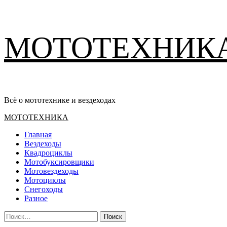
Перейти
МОТОТЕХНИК
к
содержимому
Всё о мототехнике и вездеходах
Основное
МОТОТЕХНИКА
меню
Главная
Вездеходы
Квадроциклы
Мотобуксировщики
Мотовездеходы
Мотоциклы
Снегоходы
Разное
Найти: