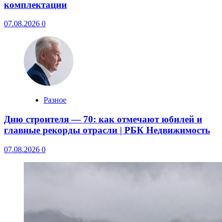
комплектации
07.08.2026
0
Разное
Дню строителя — 70: как отмечают юбилей и
главные рекорды отрасли | РБК Недвижимость
07.08.2026
0