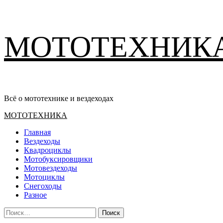
Перейти
МОТОТЕХНИК
к
содержимому
Всё о мототехнике и вездеходах
Основное
МОТОТЕХНИКА
меню
Главная
Вездеходы
Квадроциклы
Мотобуксировщики
Мотовездеходы
Мотоциклы
Снегоходы
Разное
Найти: