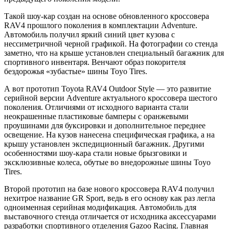
Такой шоу-кар создан на основе обновленного кроссовера
RAV4 прошлого поколения в комплектации Adventure.
Автомобиль получил яркий синий цвет кузова с
нессиметричной черной графикой. На фотографии со стенда
заметно, что на крыше установлен специальный багажник для
спортивного инвентаря. Венчают образ покорителя
бездорожья «зубастые» шины Toyo Tires.
А вот прототип Toyota RAV4 Outdoor Style — это развитие
серийной версии Adventure актуального кроссовера шестого
поколения. Отличиями от исходного варианта стали
неокрашенные пластиковые бамперы с оранжевыми
проушинами для буксировки и дополнительное переднее
освещение. На кузов нанесена специфическая графика, а на
крышу установлен экспедиционный багажник. Другими
особенностями шоу-кара стали новые брызговики и
эксклюзивные колеса, обутые во внедорожные шины Toyo
Tires.
Второй прототип на базе нового кроссовера RAV4 получил
нехитрое название GR Sport, ведь в его основу как раз легла
одноименная серийная модификация. Автомобиль для
выставочного стенда отличается от исходника аксессуарами
разработки спортивного отделения Gazoo Racing. Главная