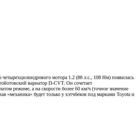
о четырехцилиндрового мотора 1.2 (88 л.с., 108 Нм) появилась
 тойотовский вариатор D-CVT. Он сочетает
том режиме, а на скорости более 60 км/ч (точное значение
я «механика» будет только у хэтчбеков под марками Toyota и