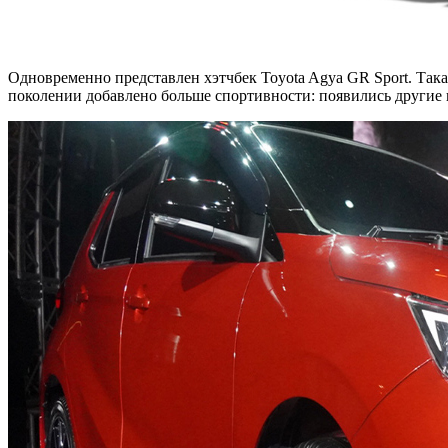
Одновременно представлен хэтчбек Toyota Agya GR Sport. Така
поколении добавлено больше спортивности: появились другие 