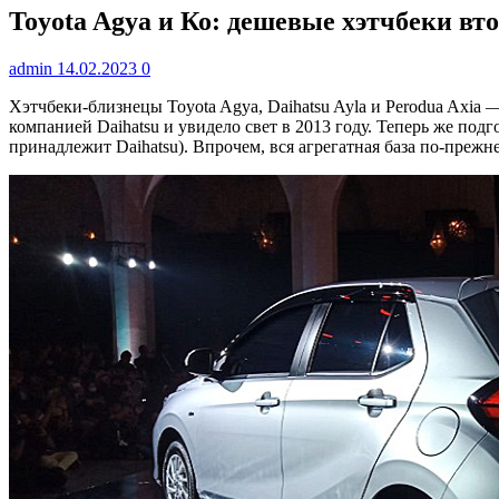
Toyota Agya и Ко: дешевые хэтчбеки вт
admin
14.02.2023
0
Хэтчбеки-близнецы Toyota Agya, Daihatsu Ayla и Perodua Axi
компанией Daihatsu и увидело свет в 2013 году. Теперь же под
принадлежит Daihatsu). Впрочем, вся агрегатная база по-прежн