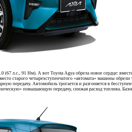
(67 л.с., 91 Нм). А вот Toyota Agya обрела новое сердце: вмест
. Вместо старого четырехступенчатого «автомата» машины обрели
ую передачу. Автомобиль трогается и разгоняется в бесступенча
ническую» повышающую передачу, снижая расход топлива. Базова