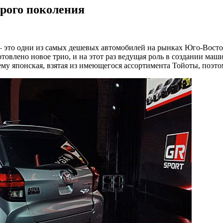
орого поколения
a — это одни из самых дешевых автомобилей на рынках Юго-Вост
готовлено новое трио, и на этот раз ведущая роль в создании м
ему японская, взятая из имеющегося ассортимента Тойоты, поэто