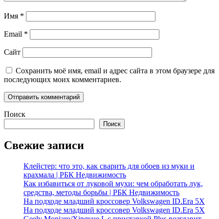
Имя
*
Email
*
Сайт
Сохранить моё имя, email и адрес сайта в этом браузере для
последующих моих комментариев.
Поиск
Поиск
Свежие записи
Клейстер: что это, как сварить для обоев из муки и
крахмала | РБК Недвижимость
Как избавиться от луковой мухи: чем обработать лук,
средства, методы борьбы | РБК Недвижимость
На подходе младший кроссовер Volkswagen ID.Era 5X
На подходе младший кроссовер Volkswagen ID.Era 5X
Geely Monjaro/Xingyue L с приставкой Plus возглавит