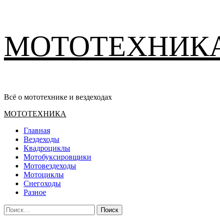
Перейти
МОТОТЕХНИК
к
содержимому
Всё о мототехнике и вездеходах
Основное
МОТОТЕХНИКА
меню
Главная
Вездеходы
Квадроциклы
Мотобуксировщики
Мотовездеходы
Мотоциклы
Снегоходы
Разное
Найти: