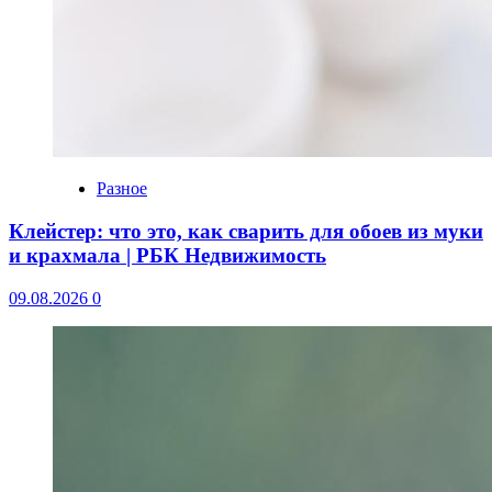
Разное
Клейстер: что это, как сварить для обоев из муки
и крахмала | РБК Недвижимость
09.08.2026
0