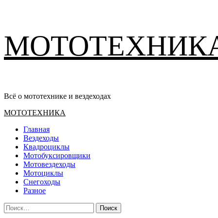
Перейти
МОТОТЕХНИК
к
содержимому
Всё о мототехнике и вездеходах
Основное
МОТОТЕХНИКА
меню
Главная
Вездеходы
Квадроциклы
Мотобуксировщики
Мотовездеходы
Мотоциклы
Снегоходы
Разное
Найти: