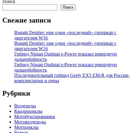
Поиск
Поиск
Свежие записи
Bugatti Destrier: еще один «последний» гиперкар с
двигателем W16
Bugatti Destrier: еще один «последний» гиперкар с
двигателем W16
Гибрид Nissan Qashqai e-Power показал рекордную
дальнобойность
Гибрид Nissan Qashqai e-Power показал рекордную
дальнобойность
Последовательный гибрид Geely EX5 EM-R для России:
комплектации и цены
Рубрики
Вездеходы
Квадроциклы
Мотобуксировщики
Мотовездеходы
Мотоциклы
Разное