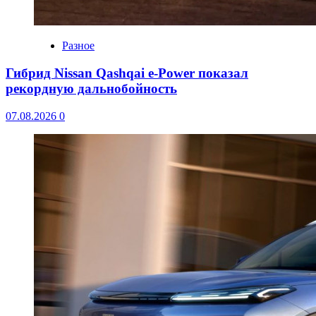
Разное
Гибрид Nissan Qashqai e-Power показал
рекордную дальнобойность
07.08.2026
0