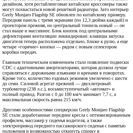
дизайном, хотя рестайлинговые китайские кроссоверы также
могут похвастаться новой решеткой радиатора. Зато интерьер
Geely Monjaro Flagship SE обновлен по китайскому примеру.
Передняя панель с тремя экранами (по 12,3 дюйма каждый) и
проектором прежняя, но центральный тоннель новый — он
стал выше и массивнее. Блок кнопок под центральными
дефлекторами вентиляции ликвидирован: клавиша запуска
двигателя теперь расположена отдельно, ближе к рулю, а еще
четыре «горячие» кнопки — рядом с новым селектором
коробки передач.
Главным техническим изменением стало появление подвески
CDC с адаптивными амортизаторами, которая должна лучше
справляться с дорожными изъянами и кренами в поворотах.
Кроме того, количество ездовых режимов увеличено с шести
до семи. Силовой агрегат прежний — двухлитровый
турбомотор (238 л.с.), восьмиступенчатый «автомат» и
полный привод. Разгон с 0 до 100 км/ч занимает 7,7 с, а
максимальная скорость равна 215 км/ч.
Другими особенностями спецверсии Geely Monjaro Flagship
SE стали доработанные передние кресла с оптимизированным
профилем, массажер у сиденья водителя, а также
электропривод переднего пассажирского сиденья с памятью
положения и возможностью откинуть спинку в