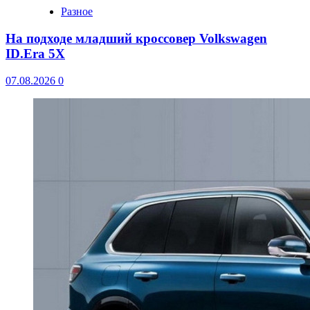
Разное
На подходе младший кроссовер Volkswagen
ID.Era 5X
07.08.2026
0