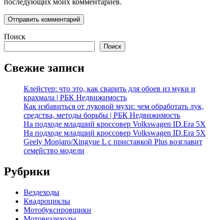
последующих моих комментариев.
Поиск
Поиск
Свежие записи
Клейстер: что это, как сварить для обоев из муки и
крахмала | РБК Недвижимость
Как избавиться от луковой мухи: чем обработать лук,
средства, методы борьбы | РБК Недвижимость
На подходе младший кроссовер Volkswagen ID.Era 5X
На подходе младший кроссовер Volkswagen ID.Era 5X
Geely Monjaro/Xingyue L с приставкой Plus возглавит
семейство модели
Рубрики
Вездеходы
Квадроциклы
Мотобуксировщики
Мотовездеходы