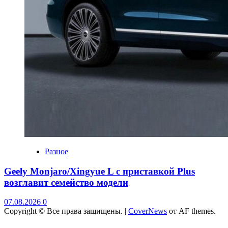
Разное
Geely Monjaro/Xingyue L с приставкой Plus
возглавит семейство модели
07.08.2026
0
Copyright © Все права защищены.
|
CoverNews
от AF themes.