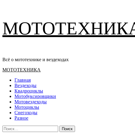
Перейти
МОТОТЕХНИК
к
содержимому
Всё о мототехнике и вездеходах
Основное
МОТОТЕХНИКА
меню
Главная
Вездеходы
Квадроциклы
Мотобуксировщики
Мотовездеходы
Мотоциклы
Снегоходы
Разное
Найти: