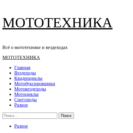
Перейти
МОТОТЕХНИКА
к
содержимому
Всё о мототехнике и вездеходах
Основное
МОТОТЕХНИКА
меню
Главная
Вездеходы
Квадроциклы
Мотобуксировщики
Мотовездеходы
Мотоциклы
Снегоходы
Разное
Найти:
Разное