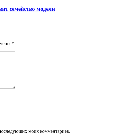
авит семейство модели
ечены
*
ля последующих моих комментариев.