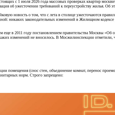
тоящих с 1 июля 2026 года массовых проверках квартир москви
мация об ужесточении требований к переустройству жилья. Об 
овую новость о том, что с лета в столице ужесточаются правил
ой: никаких законодательных изменений в Жилищном кодексе и
тым еще в 2011 году постановлением правительства Москвы «Об 
аких изменений не вносилось. В Мосжилинспекции отметили, ч
ии помещения (снос стен, объединение комнат, перенос проемо
нитарных норм. Строго запрещено: