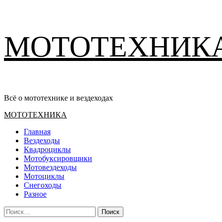
Перейти
МОТОТЕХНИК
к
содержимому
Всё о мототехнике и вездеходах
Основное
МОТОТЕХНИКА
меню
Главная
Вездеходы
Квадроциклы
Мотобуксировщики
Мотовездеходы
Мотоциклы
Снегоходы
Разное
Найти: