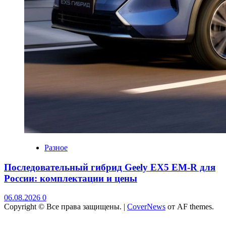
Разное
Последовательный гибрид Geely EX5 EM-R для
России: комплектации и цены
06.08.2026
0
Copyright © Все права защищены.
|
CoverNews
от AF themes.