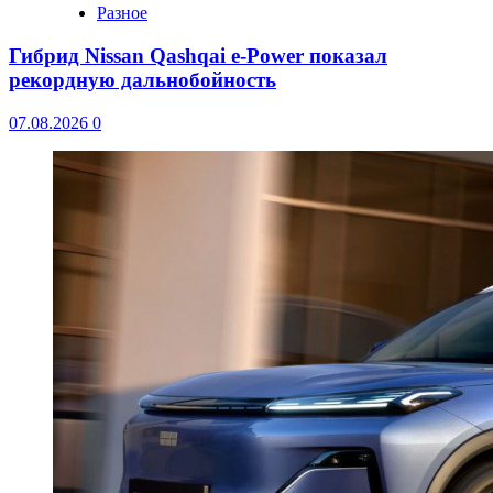
Разное
Гибрид Nissan Qashqai e-Power показал
рекордную дальнобойность
07.08.2026
0