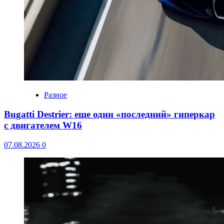
Разное
Bugatti Destrier: еще один «последний» гиперкар
с двигателем W16
07.08.2026
0