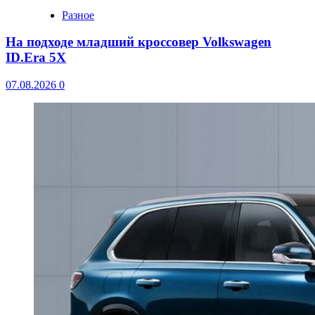
Разное
На подходе младший кроссовер Volkswagen
ID.Era 5X
07.08.2026
0