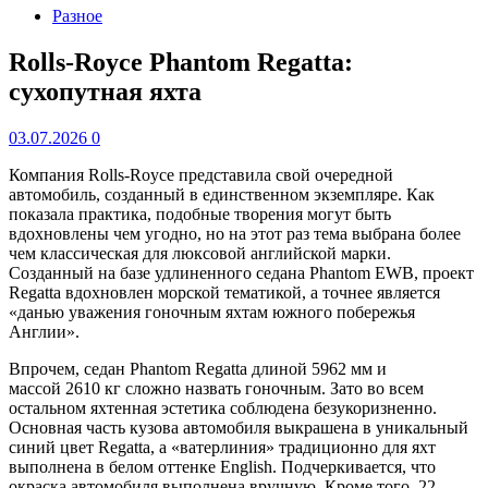
Разное
Rolls-Royce Phantom Regatta:
сухопутная яхта
03.07.2026
0
Компания Rolls-Royce представила свой очередной
автомобиль, созданный в единственном экземпляре. Как
показала практика, подобные творения могут быть
вдохновлены чем угодно, но на этот раз тема выбрана более
чем классическая для люксовой английской марки.
Созданный на базе удлиненного седана Phantom EWB, проект
Regatta вдохновлен морской тематикой, а точнее является
«данью уважения гоночным яхтам южного побережья
Англии».
Впрочем, седан Phantom Regatta длиной 5962 мм и
массой 2610 кг сложно назвать гоночным. Зато во всем
остальном яхтенная эстетика соблюдена безукоризненно.
Основная часть кузова автомобиля выкрашена в уникальный
синий цвет Regatta, а «ватерлиния» традиционно для яхт
выполнена в белом оттенке English. Подчеркивается, что
окраска автомобиля выполнена вручную. Кроме того, 22-