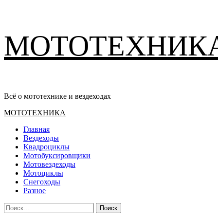
Перейти
МОТОТЕХНИК
к
содержимому
Всё о мототехнике и вездеходах
Основное
МОТОТЕХНИКА
меню
Главная
Вездеходы
Квадроциклы
Мотобуксировщики
Мотовездеходы
Мотоциклы
Снегоходы
Разное
Найти: