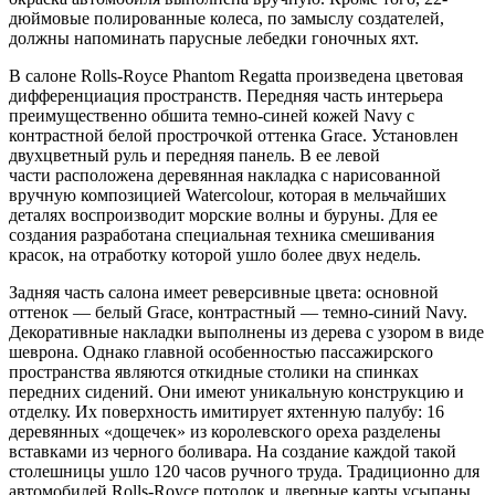
дюймовые полированные колеса, по замыслу создателей,
должны напоминать парусные лебедки гоночных яхт.
В салоне Rolls-Royce Phantom Regatta произведена цветовая
дифференциация пространств. Передняя часть интерьера
преимущественно обшита темно-синей кожей Navy с
контрастной белой прострочкой оттенка Grace. Установлен
двухцветный руль и передняя панель. В ее левой
части расположена деревянная накладка с нарисованной
вручную композицией Watercolour, которая в мельчайших
деталях воспроизводит морские волны и буруны. Для ее
создания разработана специальная техника смешивания
красок, на отработку которой ушло более двух недель.
Задняя часть салона имеет реверсивные цвета: основной
оттенок — белый Grace, контрастный — темно-синий Navy.
Декоративные накладки выполнены из дерева с узором в виде
шеврона. Однако главной особенностью пассажирского
пространства являются откидные столики на спинках
передних сидений. Они имеют уникальную конструкцию и
отделку. Их поверхность имитирует яхтенную палубу: 16
деревянных «дощечек» из королевского ореха разделены
вставками из черного боливара. На создание каждой такой
столешницы ушло 120 часов ручного труда. Традиционно для
автомобилей Rolls-Royce потолок и дверные карты усыпаны