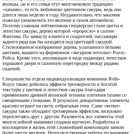
японцы, он и его семья чтут многовековую традицию
«ханами», то есть любование цветением сакуры, ведь оно
длится лишь неделю в году. Неудивительно, что заказчик
пожелал увековечить это явление в своем автомобиле.
Поэтому главным лейтмотивом спецверсии стали цветы и
лепестки сакуры, дерево которой «проросло» в салоне
Фантома. По замыслу клиента и создателей, пассажиры
заднего ряда как бы находятся под цветущей сакурой.
Стилизованное изображение дерева, усыпанного белыми
цветами, вышито на фирменном «звездном потолке» Роллс-
Ройса. Кроме того, аппликации в виде падающих лепестков
украшают двери и салонную перегородку между рядами
сидений.
Специалисты отдела индивидуализации компании Rolls-
Royce также добились эффекта трехмерности и богатой
текстуры у цветков и лепестков сакуры благодаря
применению древней японской техники плетения татами со
смещенными стежками. В результате декоративные элементы
красиво играют на свету, отбрасывая тени. Сами «ветви»
сакуры также обладают трехмерным эффектом, визуально
переплетаясь друг с другом. Разумеется, все элементы этой
многослойной вышивки созданы вручную. Разработка и
воплощение в жизнь этой сложнейшей композиции заняли
более шести месяцев. Непосредственные работы по вышивке