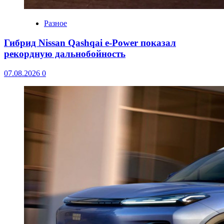
Разное
Гибрид Nissan Qashqai e-Power показал
рекордную дальнобойность
07.08.2026
0