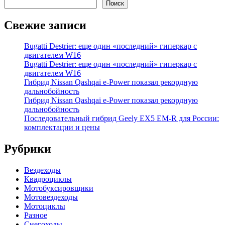
Поиск
Свежие записи
Bugatti Destrier: еще один «последний» гиперкар с
двигателем W16
Bugatti Destrier: еще один «последний» гиперкар с
двигателем W16
Гибрид Nissan Qashqai e-Power показал рекордную
дальнобойность
Гибрид Nissan Qashqai e-Power показал рекордную
дальнобойность
Последовательный гибрид Geely EX5 EM-R для России:
комплектации и цены
Рубрики
Вездеходы
Квадроциклы
Мотобуксировщики
Мотовездеходы
Мотоциклы
Разное
Снегоходы