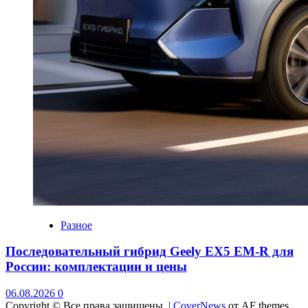
Разное
Последовательный гибрид Geely EX5 EM-R для
России: комплектации и цены
06.08.2026
0
Copyright © Все права защищены.
|
CoverNews
от AF themes.