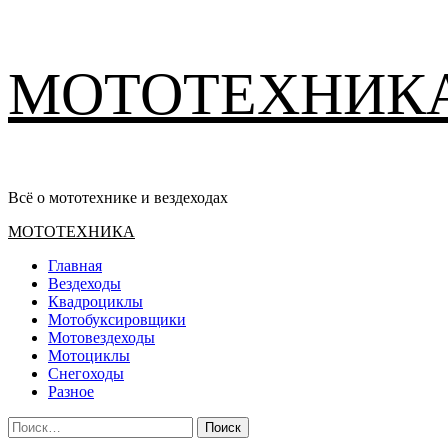
Перейти
МОТОТЕХНИК
к
содержимому
Всё о мототехнике и вездеходах
Основное
МОТОТЕХНИКА
меню
Главная
Вездеходы
Квадроциклы
Мотобуксировщики
Мотовездеходы
Мотоциклы
Снегоходы
Разное
Найти: