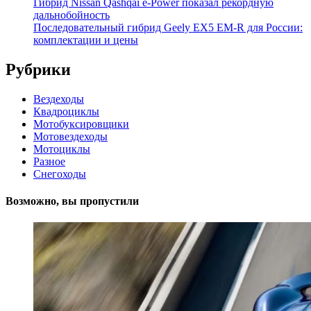
Гибрид Nissan Qashqai e-Power показал рекордную
дальнобойность
Последовательный гибрид Geely EX5 EM-R для России:
комплектации и цены
Рубрики
Вездеходы
Квадроциклы
Мотобуксировщики
Мотовездеходы
Мотоциклы
Разное
Снегоходы
Возможно, вы пропустили