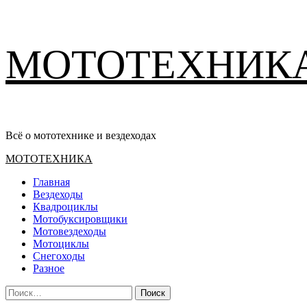
Перейти
МОТОТЕХНИК
к
содержимому
Всё о мототехнике и вездеходах
Основное
МОТОТЕХНИКА
меню
Главная
Вездеходы
Квадроциклы
Мотобуксировщики
Мотовездеходы
Мотоциклы
Снегоходы
Разное
Найти: