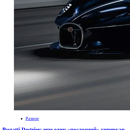
Разное
Bugatti Destrier: еще один «последний» гиперкар