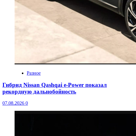
Разное
Гибрид Nissan Qashqai e-Power показал
рекордную дальнобойность
07.08.2026
0