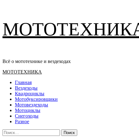
Перейти
МОТОТЕХНИК
к
содержимому
Всё о мототехнике и вездеходах
Основное
МОТОТЕХНИКА
меню
Главная
Вездеходы
Квадроциклы
Мотобуксировщики
Мотовездеходы
Мотоциклы
Снегоходы
Разное
Найти: